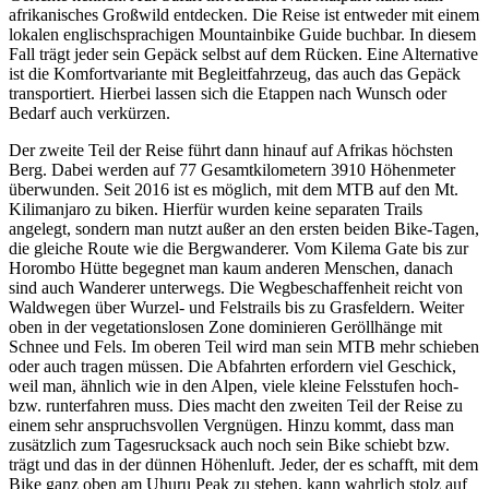
afrikanisches Großwild entdecken. Die Reise ist entweder mit einem
lokalen englischsprachigen Mountainbike Guide buchbar. In diesem
Fall trägt jeder sein Gepäck selbst auf dem Rücken. Eine Alternative
ist die Komfortvariante mit Begleitfahrzeug, das auch das Gepäck
transportiert. Hierbei lassen sich die Etappen nach Wunsch oder
Bedarf auch verkürzen.
Der zweite Teil der Reise führt dann hinauf auf Afrikas höchsten
Berg. Dabei werden auf 77 Gesamtkilometern 3910 Höhenmeter
überwunden. Seit 2016 ist es möglich, mit dem MTB auf den Mt.
Kilimanjaro zu biken. Hierfür wurden keine separaten Trails
angelegt, sondern man nutzt außer an den ersten beiden Bike-Tagen,
die gleiche Route wie die Bergwanderer. Vom Kilema Gate bis zur
Horombo Hütte begegnet man kaum anderen Menschen, danach
sind auch Wanderer unterwegs. Die Wegbeschaffenheit reicht von
Waldwegen über Wurzel- und Felstrails bis zu Grasfeldern. Weiter
oben in der vegetationslosen Zone dominieren Geröllhänge mit
Schnee und Fels. Im oberen Teil wird man sein MTB mehr schieben
oder auch tragen müssen. Die Abfahrten erfordern viel Geschick,
weil man, ähnlich wie in den Alpen, viele kleine Felsstufen hoch-
bzw. runterfahren muss. Dies macht den zweiten Teil der Reise zu
einem sehr anspruchsvollen Vergnügen. Hinzu kommt, dass man
zusätzlich zum Tagesrucksack auch noch sein Bike schiebt bzw.
trägt und das in der dünnen Höhenluft. Jeder, der es schafft, mit dem
Bike ganz oben am Uhuru Peak zu stehen, kann wahrlich stolz auf