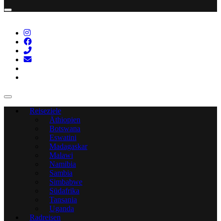
Reiseziele
Äthiopien
Botswana
Eswatini
Madagaskar
Malawi
Namibia
Sambia
Simbabwe
Südafrika
Tansania
Uganda
Radreisen