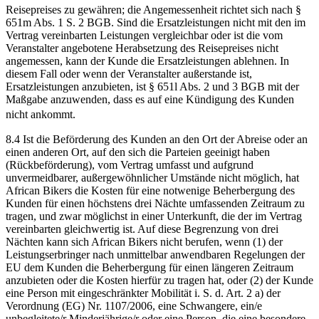
Reisepreises zu gewähren; die Angemessenheit richtet sich nach §
651m Abs. 1 S. 2 BGB. Sind die Ersatzleistungen nicht mit den im
Vertrag vereinbarten Leistungen vergleichbar oder ist die vom
Veranstalter angebotene Herabsetzung des Reisepreises nicht
angemessen, kann der Kunde die Ersatzleistungen ablehnen. In
diesem Fall oder wenn der Veranstalter außerstande ist,
Ersatzleistungen anzubieten, ist § 651l Abs. 2 und 3 BGB mit der
Maßgabe anzuwenden, dass es auf eine Kündigung des Kunden
nicht ankommt.
8.4 Ist die Beförderung des Kunden an den Ort der Abreise oder an
einen anderen Ort, auf den sich die Parteien geeinigt haben
(Rückbeförderung), vom Vertrag umfasst und aufgrund
unvermeidbarer, außergewöhnlicher Umstände nicht möglich, hat
African Bikers die Kosten für eine notwenige Beherbergung des
Kunden für einen höchstens drei Nächte umfassenden Zeitraum zu
tragen, und zwar möglichst in einer Unterkunft, die der im Vertrag
vereinbarten gleichwertig ist. Auf diese Begrenzung von drei
Nächten kann sich African Bikers nicht berufen, wenn (1) der
Leistungserbringer nach unmittelbar anwendbaren Regelungen der
EU dem Kunden die Beherbergung für einen längeren Zeitraum
anzubieten oder die Kosten hierfür zu tragen hat, oder (2) der Kunde
eine Person mit eingeschränkter Mobilität i. S. d. Art. 2 a) der
Verordnung (EG) Nr. 1107/2006, eine Schwangere, ein/e
unbegleitete/r Minderjährige/r oder eine Person, die eine besondere