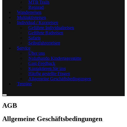
MTB Trails
Rennrad
Wanderreisen
Multiaktivreisen
Individual / Kurzreisen
Geführte Individualreisen
Geführte Radreisen
Safaris
Selbstfahrerreisen
Service
Über uns
Noluthando Kindertagesstätte
Gast-Feedback
Kontaktieren Sie uns
Häufig gestellte Fragen
Allgemeine Geschäftsbedingungen
Termine
AGB
Allgemeine Geschäftsbedingungen