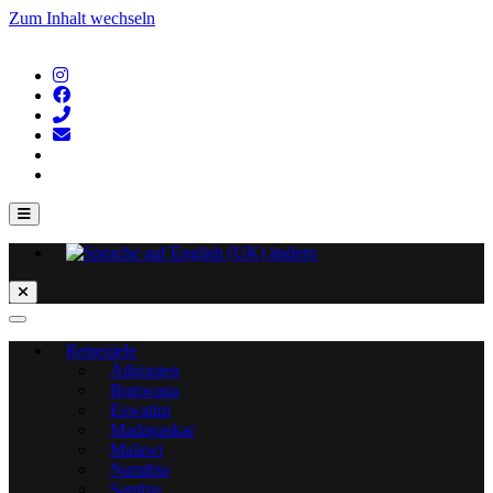
Zum Inhalt wechseln
Reiseziele
Äthiopien
Botswana
Eswatini
Madagaskar
Malawi
Namibia
Sambia