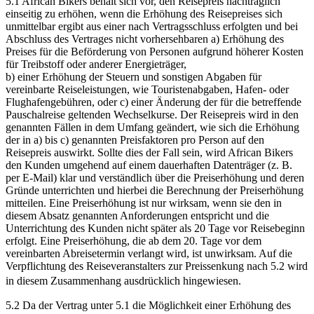
5.1 African Bikers behält sich vor, den Reisepreis nachträglich
einseitig zu erhöhen, wenn die Erhöhung des Reisepreises sich
unmittelbar ergibt aus einer nach Vertragsschluss erfolgten und bei
Abschluss des Vertrages nicht vorhersehbaren a) Erhöhung des
Preises für die Beförderung von Personen aufgrund höherer Kosten
für Treibstoff oder anderer Energieträger,
b) einer Erhöhung der Steuern und sonstigen Abgaben für
vereinbarte Reiseleistungen, wie Touristenabgaben, Hafen- oder
Flughafengebühren, oder c) einer Änderung der für die betreffende
Pauschalreise geltenden Wechselkurse. Der Reisepreis wird in den
genannten Fällen in dem Umfang geändert, wie sich die Erhöhung
der in a) bis c) genannten Preisfaktoren pro Person auf den
Reisepreis auswirkt. Sollte dies der Fall sein, wird African Bikers
den Kunden umgehend auf einem dauerhaften Datenträger (z. B.
per E-Mail) klar und verständlich über die Preiserhöhung und deren
Gründe unterrichten und hierbei die Berechnung der Preiserhöhung
mitteilen. Eine Preiserhöhung ist nur wirksam, wenn sie den in
diesem Absatz genannten Anforderungen entspricht und die
Unterrichtung des Kunden nicht später als 20 Tage vor Reisebeginn
erfolgt. Eine Preiserhöhung, die ab dem 20. Tage vor dem
vereinbarten Abreisetermin verlangt wird, ist unwirksam. Auf die
Verpflichtung des Reiseveranstalters zur Preissenkung nach 5.2 wird
in diesem Zusammenhang ausdrücklich hingewiesen.
5.2 Da der Vertrag unter 5.1 die Möglichkeit einer Erhöhung des