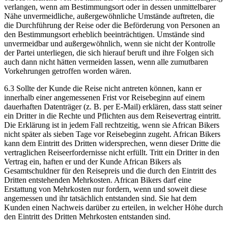
verlangen, wenn am Bestimmungsort oder in dessen unmittelbarer
Nähe unvermeidliche, außergewöhnliche Umstände auftreten, die
die Durchführung der Reise oder die Beförderung von Personen an
den Bestimmungsort erheblich beeinträchtigen. Umstände sind
unvermeidbar und außergewöhnlich, wenn sie nicht der Kontrolle
der Partei unterliegen, die sich hierauf beruft und ihre Folgen sich
auch dann nicht hätten vermeiden lassen, wenn alle zumutbaren
Vorkehrungen getroffen worden wären.
6.3 Sollte der Kunde die Reise nicht antreten können, kann er
innerhalb einer angemessenen Frist vor Reisebeginn auf einem
dauerhaften Datenträger (z. B. per E-Mail) erklären, dass statt seiner
ein Dritter in die Rechte und Pflichten aus dem Reisevertrag eintritt.
Die Erklärung ist in jedem Fall rechtzeitig, wenn sie African Bikers
nicht später als sieben Tage vor Reisebeginn zugeht. African Bikers
kann dem Eintritt des Dritten widersprechen, wenn dieser Dritte die
vertraglichen Reiseerfordernisse nicht erfüllt. Tritt ein Dritter in den
Vertrag ein, haften er und der Kunde African Bikers als
Gesamtschuldner für den Reisepreis und die durch den Eintritt des
Dritten entstehenden Mehrkosten. African Bikers darf eine
Erstattung von Mehrkosten nur fordern, wenn und soweit diese
angemessen und ihr tatsächlich entstanden sind. Sie hat dem
Kunden einen Nachweis darüber zu erteilen, in welcher Höhe durch
den Eintritt des Dritten Mehrkosten entstanden sind.