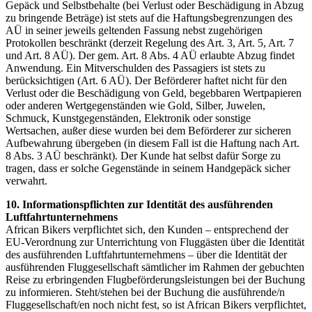
Gepäck und Selbstbehalte (bei Verlust oder Beschädigung in Abzug
zu bringende Beträge) ist stets auf die Haftungsbegrenzungen des
AÜ in seiner jeweils geltenden Fassung nebst zugehörigen
Protokollen beschränkt (derzeit Regelung des Art. 3, Art. 5, Art. 7
und Art. 8 AÜ). Der gem. Art. 8 Abs. 4 AÜ erlaubte Abzug findet
Anwendung. Ein Mitverschulden des Passagiers ist stets zu
berücksichtigen (Art. 6 AÜ). Der Beförderer haftet nicht für den
Verlust oder die Beschädigung von Geld, begebbaren Wertpapieren
oder anderen Wertgegenständen wie Gold, Silber, Juwelen,
Schmuck, Kunstgegenständen, Elektronik oder sonstige
Wertsachen, außer diese wurden bei dem Beförderer zur sicheren
Aufbewahrung übergeben (in diesem Fall ist die Haftung nach Art.
8 Abs. 3 AÜ beschränkt). Der Kunde hat selbst dafür Sorge zu
tragen, dass er solche Gegenstände in seinem Handgepäck sicher
verwahrt.
10. Informationspflichten zur Identität des ausführenden
Luftfahrtunternehmens
African Bikers verpflichtet sich, den Kunden – entsprechend der
EU-Verordnung zur Unterrichtung von Fluggästen über die Identität
des ausführenden Luftfahrtunternehmens – über die Identität der
ausführenden Fluggesellschaft sämtlicher im Rahmen der gebuchten
Reise zu erbringenden Flugbeförderungsleistungen bei der Buchung
zu informieren. Steht/stehen bei der Buchung die ausführende/n
Fluggesellschaft/en noch nicht fest, so ist African Bikers verpflichtet,