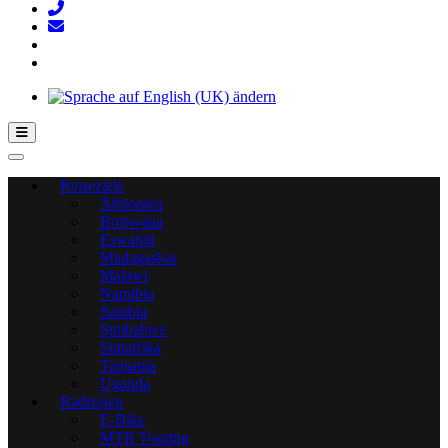
Hamburger Toggle-Menü
Reiseziele
Äthiopien
Botswana
Eswatini
Madagaskar
Malawi
Namibia
Sambia
Simbabwe
Südafrika
Tansania
Uganda
Radreisen
E-Bike
MTB Touring