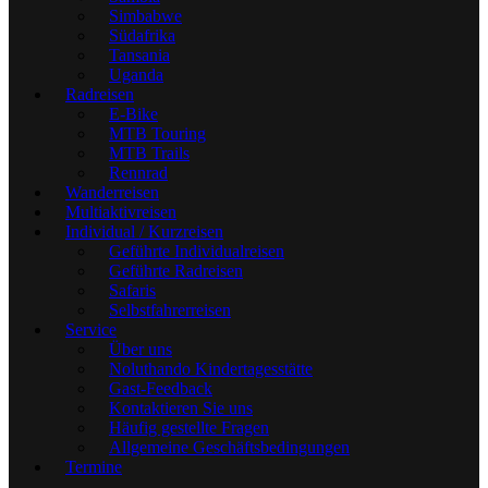
Simbabwe
Südafrika
Tansania
Uganda
Radreisen
E-Bike
MTB Touring
MTB Trails
Rennrad
Wanderreisen
Multiaktivreisen
Individual / Kurzreisen
Geführte Individualreisen
Geführte Radreisen
Safaris
Selbstfahrerreisen
Service
Über uns
Noluthando Kindertagesstätte
Gast-Feedback
Kontaktieren Sie uns
Häufig gestellte Fragen
Allgemeine Geschäftsbedingungen
Termine