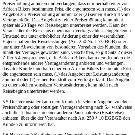
Preiserhöhung anbieten und verlangen, dass er innerhalb einer von
African Bikers bestimmten Frist, die angemessen sein muss, (1) das
Angebot zur Preiserhöhung annimmt oder (2) seinen Rücktritt vom
Vertrag erklärt. Das Angebot zu einer Preiserhöhung kann nicht
später als 20 Tage vor Reisebeginn unterbreitet werden. Kann der
Veranstalter die Reise aus einem nach Vertragsschluss eingetretenen
Umstand nur unter erheblicher Änderung einer der wesentlichen
Eigenschaften der Reiseleistungen (Art. 250 Nr. 1 EGBGB) oder
nur unter Abweichung von besonderen Vorgaben des Kunden, die
Inhalt der Vertrages geworden sind, verschaffen, so gilt Satz 2 dieser
Ziffer 5.4 entsprechend, d. h. African Bikers kann dem Kunden die
entsprechende andere Vertragsänderung anbieten und verlangen,
dass der Kunde innerhalb einer von African Bikers bestimmten Frist,
die angemessen sein muss, (1) das Angebot zur Leistungsänderung
annimmt oder (2) seinen Rücktritt vom Vertrag erklärt. Das Angebot
zu einer solchen sonstigen Vertragsänderung kann nicht nach
Reisebeginn unterbreitet werden.
5.5 Der Veranstalter kann dem Kunden in seinem Angebot zu einer
Preiserhöhung oder sonstigen Vertragsänderung nach 5.4 wahlweise
auch die Teilnahme an einer anderen Pauschalreise (Ersatzreise)
anbieten, über die der Veranstalter nach Art. 250 § 10 EGBGB den
Kunden zu informieren hat.
5.6 Nach dem Ablauf einer vom Veranstalter nach 5.4 bestimmten