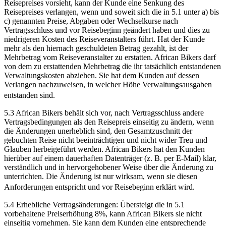
Reisepreises vorsieht, kann der Kunde eine Senkung des
Reisepreises verlangen, wenn und soweit sich die in 5.1 unter a) bis
c) genannten Preise, Abgaben oder Wechselkurse nach
Vertragsschluss und vor Reisebeginn geändert haben und dies zu
niedrigeren Kosten des Reiseveranstalters führt. Hat der Kunde
mehr als den hiernach geschuldeten Betrag gezahlt, ist der
Mehrbetrag vom Reiseveranstalter zu erstatten. African Bikers darf
von dem zu erstattenden Mehrbetrag die ihr tatsächlich entstandenen
Verwaltungskosten abziehen. Sie hat dem Kunden auf dessen
Verlangen nachzuweisen, in welcher Höhe Verwaltungsausgaben
entstanden sind.
5.3 African Bikers behält sich vor, nach Vertragsschluss andere
Vertragsbedingungen als den Reisepreis einseitig zu ändern, wenn
die Änderungen unerheblich sind, den Gesamtzuschnitt der
gebuchten Reise nicht beeinträchtigen und nicht wider Treu und
Glauben herbeigeführt werden. African Bikers hat den Kunden
hierüber auf einem dauerhaften Datenträger (z. B. per E-Mail) klar,
verständlich und in hervorgehobener Weise über die Änderung zu
unterrichten. Die Änderung ist nur wirksam, wenn sie diesen
Anforderungen entspricht und vor Reisebeginn erklärt wird.
5.4 Erhebliche Vertragsänderungen: Übersteigt die in 5.1
vorbehaltene Preiserhöhung 8%, kann African Bikers sie nicht
einseitig vornehmen. Sie kann dem Kunden eine entsprechende