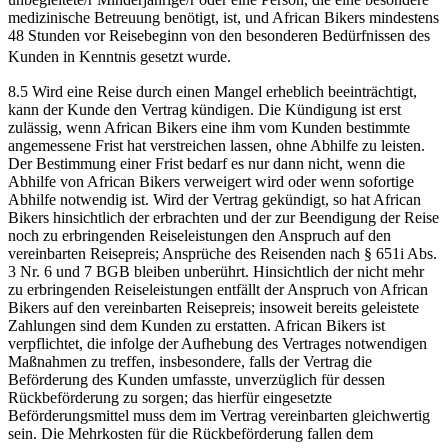
medizinische Betreuung benötigt, ist, und African Bikers mindestens
48 Stunden vor Reisebeginn von den besonderen Bedürfnissen des
Kunden in Kenntnis gesetzt wurde.
8.5 Wird eine Reise durch einen Mangel erheblich beeinträchtigt,
kann der Kunde den Vertrag kündigen. Die Kündigung ist erst
zulässig, wenn African Bikers eine ihm vom Kunden bestimmte
angemessene Frist hat verstreichen lassen, ohne Abhilfe zu leisten.
Der Bestimmung einer Frist bedarf es nur dann nicht, wenn die
Abhilfe von African Bikers verweigert wird oder wenn sofortige
Abhilfe notwendig ist. Wird der Vertrag gekündigt, so hat African
Bikers hinsichtlich der erbrachten und der zur Beendigung der Reise
noch zu erbringenden Reiseleistungen den Anspruch auf den
vereinbarten Reisepreis; Ansprüche des Reisenden nach § 651i Abs.
3 Nr. 6 und 7 BGB bleiben unberührt. Hinsichtlich der nicht mehr
zu erbringenden Reiseleistungen entfällt der Anspruch von African
Bikers auf den vereinbarten Reisepreis; insoweit bereits geleistete
Zahlungen sind dem Kunden zu erstatten. African Bikers ist
verpflichtet, die infolge der Aufhebung des Vertrages notwendigen
Maßnahmen zu treffen, insbesondere, falls der Vertrag die
Beförderung des Kunden umfasste, unverzüglich für dessen
Rückbeförderung zu sorgen; das hierfür eingesetzte
Beförderungsmittel muss dem im Vertrag vereinbarten gleichwertig
sein. Die Mehrkosten für die Rückbeförderung fallen dem