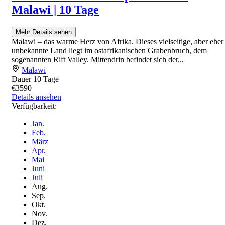
Malawi | 10 Tage
Mehr Details sehen
Malawi – das warme Herz von Afrika. Dieses vielseitige, aber eher
unbekannte Land liegt im ostafrikanischen Grabenbruch, dem
sogenannten Rift Valley. Mittendrin befindet sich der...
Malawi
Dauer
10 Tage
€3590
Details ansehen
Verfügbarkeit:
Jan.
Feb.
März
Apr.
Mai
Juni
Juli
Aug.
Sep.
Okt.
Nov.
Dez.