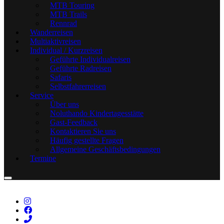
MTB Touring
MTB Trails
Rennrad
Wanderreisen
Multiaktivreisen
Individual / Kurzreisen
Geführte Individualreisen
Geführte Radreisen
Safaris
Selbstfahrerreisen
Service
Über uns
Noluthando Kindertagesstätte
Gast-Feedback
Kontaktieren Sie uns
Häufig gestellte Fragen
Allgemeine Geschäftsbedingungen
Termine