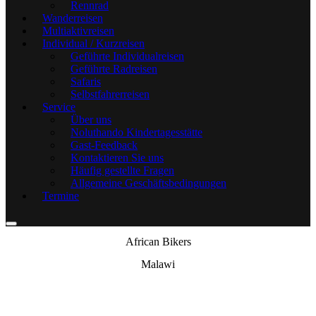
Rennrad
Wanderreisen
Multiaktivreisen
Individual / Kurzreisen
Geführte Individualreisen
Geführte Radreisen
Safaris
Selbstfahrerreisen
Service
Über uns
Noluthando Kindertagesstätte
Gast-Feedback
Kontaktieren Sie uns
Häufig gestellte Fragen
Allgemeine Geschäftsbedingungen
Termine
African Bikers
Malawi