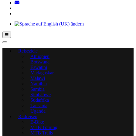
Hamburger Toggle-Menü
Reiseziele
Äthiopien
Botswana
Eswatini
Madagaskar
Malawi
Namibia
Sambia
Simbabwe
Südafrika
Tansania
Uganda
Radreisen
E-Bike
MTB Touring
MTB Trails