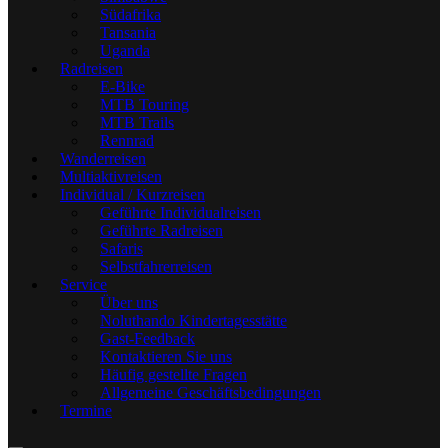
Südafrika
Tansania
Uganda
Radreisen
E-Bike
MTB Touring
MTB Trails
Rennrad
Wanderreisen
Multiaktivreisen
Individual / Kurzreisen
Geführte Individualreisen
Geführte Radreisen
Safaris
Selbstfahrerreisen
Service
Über uns
Noluthando Kindertagesstätte
Gast-Feedback
Kontaktieren Sie uns
Häufig gestellte Fragen
Allgemeine Geschäftsbedingungen
Termine