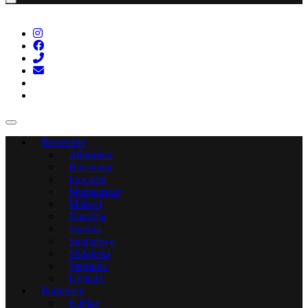
Reiseziele
Äthiopien
Botswana
Eswatini
Madagaskar
Malawi
Namibia
Sambia
Simbabwe
Südafrika
Tansania
Uganda
Radreisen
E-Bike