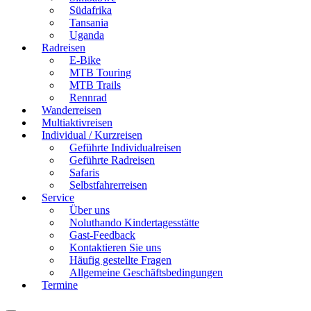
Südafrika
Tansania
Uganda
Radreisen
E-Bike
MTB Touring
MTB Trails
Rennrad
Wanderreisen
Multiaktivreisen
Individual / Kurzreisen
Geführte Individualreisen
Geführte Radreisen
Safaris
Selbstfahrerreisen
Service
Über uns
Noluthando Kindertagesstätte
Gast-Feedback
Kontaktieren Sie uns
Häufig gestellte Fragen
Allgemeine Geschäftsbedingungen
Termine