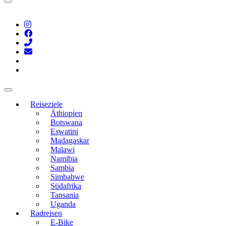
Reiseziele
Äthiopien
Botswana
Eswatini
Madagaskar
Malawi
Namibia
Sambia
Simbabwe
Südafrika
Tansania
Uganda
Radreisen
E-Bike