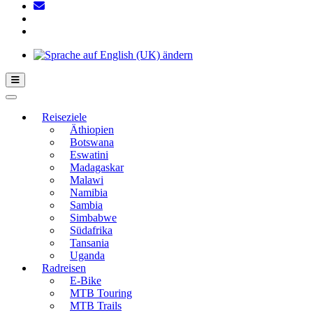
Hamburger Toggle-Menü
Reiseziele
Äthiopien
Botswana
Eswatini
Madagaskar
Malawi
Namibia
Sambia
Simbabwe
Südafrika
Tansania
Uganda
Radreisen
E-Bike
MTB Touring
MTB Trails