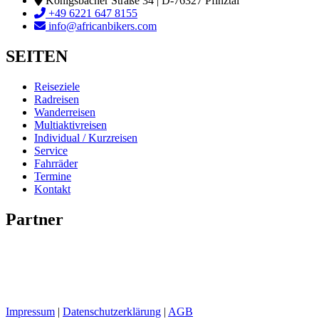
Königsbacher Straße 34 | D-76327 Pfinztal
+49 6221 647 8155
info@africanbikers.com
SEITEN
Reiseziele
Radreisen
Wanderreisen
Multiaktivreisen
Individual / Kurzreisen
Service
Fahrräder
Termine
Kontakt
Partner
Impressum
|
Datenschutzerklärung
|
AGB