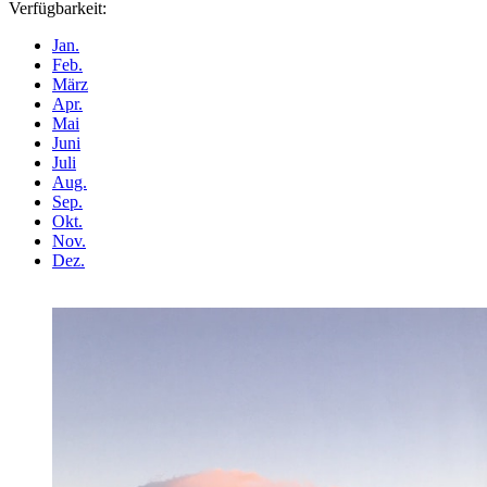
Verfügbarkeit:
Jan.
Feb.
März
Apr.
Mai
Juni
Juli
Aug.
Sep.
Okt.
Nov.
Dez.