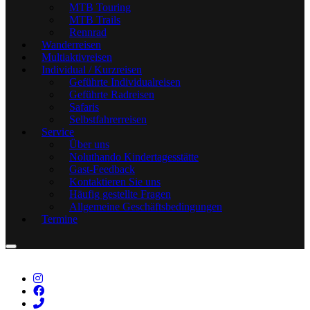
MTB Touring
MTB Trails
Rennrad
Wanderreisen
Multiaktivreisen
Individual / Kurzreisen
Geführte Individualreisen
Geführte Radreisen
Safaris
Selbstfahrerreisen
Service
Über uns
Noluthando Kindertagesstätte
Gast-Feedback
Kontaktieren Sie uns
Häufig gestellte Fragen
Allgemeine Geschäftsbedingungen
Termine