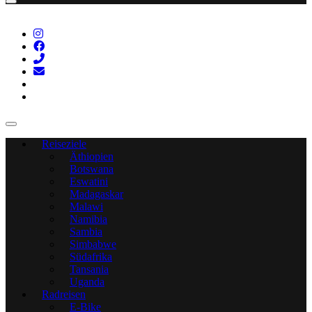
Reiseziele
Äthiopien
Botswana
Eswatini
Madagaskar
Malawi
Namibia
Sambia
Simbabwe
Südafrika
Tansania
Uganda
Radreisen
E-Bike