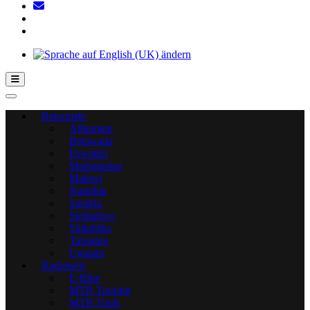
Hamburger Toggle-Menü
Reiseziele
Äthiopien
Botswana
Eswatini
Madagaskar
Malawi
Namibia
Sambia
Simbabwe
Südafrika
Tansania
Uganda
Radreisen
E-Bike
MTB Touring
MTB Trails