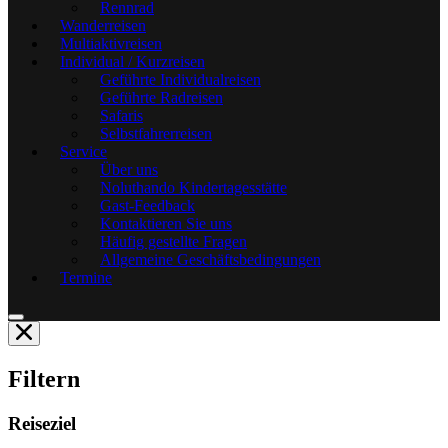
Rennrad
Wanderreisen
Multiaktivreisen
Individual / Kurzreisen
Geführte Individualreisen
Geführte Radreisen
Safaris
Selbstfahrerreisen
Service
Über uns
Noluthando Kindertagesstätte
Gast-Feedback
Kontaktieren Sie uns
Häufig gestellte Fragen
Allgemeine Geschäftsbedingungen
Termine
Filtern
Reiseziel