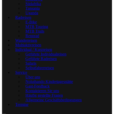
Südafrika
Tansania
Uganda
Radreisen
E-Bike
MTB Touring
MTB Trails
Rennrad
Wanderreisen
Multiaktivreisen
Individual / Kurzreisen
Geführte Individualreisen
Geführte Radreisen
Safaris
Selbstfahrerreisen
Service
Über uns
Noluthando Kindertagesstätte
Gast-Feedback
Kontaktieren Sie uns
Häufig gestellte Fragen
Allgemeine Geschäftsbedingungen
Termine