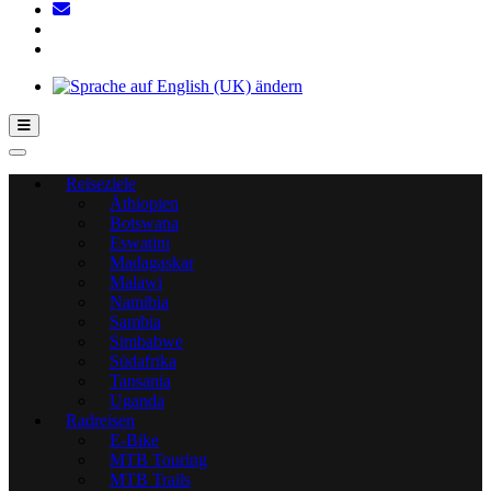
Hamburger Toggle-Menü
Reiseziele
Äthiopien
Botswana
Eswatini
Madagaskar
Malawi
Namibia
Sambia
Simbabwe
Südafrika
Tansania
Uganda
Radreisen
E-Bike
MTB Touring
MTB Trails