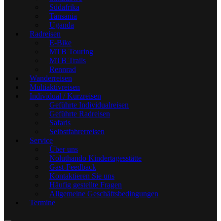
Südafrika
Tansania
Uganda
Radreisen
E-Bike
MTB Touring
MTB Trails
Rennrad
Wanderreisen
Multiaktivreisen
Individual / Kurzreisen
Geführte Individualreisen
Geführte Radreisen
Safaris
Selbstfahrerreisen
Service
Über uns
Noluthando Kindertagesstätte
Gast-Feedback
Kontaktieren Sie uns
Häufig gestellte Fragen
Allgemeine Geschäftsbedingungen
Termine