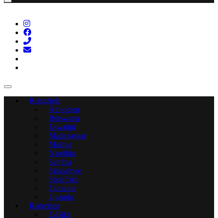
Reiseziele
Äthiopien
Botswana
Eswatini
Madagaskar
Malawi
Namibia
Sambia
Simbabwe
Südafrika
Tansania
Uganda
Radreisen
E-Bike