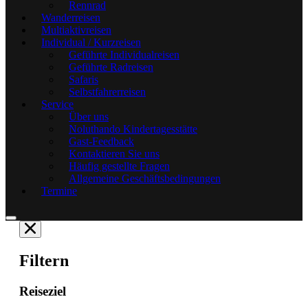
Rennrad
Wanderreisen
Multiaktivreisen
Individual / Kurzreisen
Geführte Individualreisen
Geführte Radreisen
Safaris
Selbstfahrerreisen
Service
Über uns
Noluthando Kindertagesstätte
Gast-Feedback
Kontaktieren Sie uns
Häufig gestellte Fragen
Allgemeine Geschäftsbedingungen
Termine
Filtern
Reiseziel