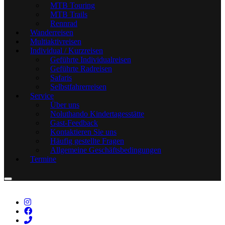
MTB Touring
MTB Trails
Rennrad
Wanderreisen
Multiaktivreisen
Individual / Kurzreisen
Geführte Individualreisen
Geführte Radreisen
Safaris
Selbstfahrerreisen
Service
Über uns
Noluthando Kindertagesstätte
Gast-Feedback
Kontaktieren Sie uns
Häufig gestellte Fragen
Allgemeine Geschäftsbedingungen
Termine