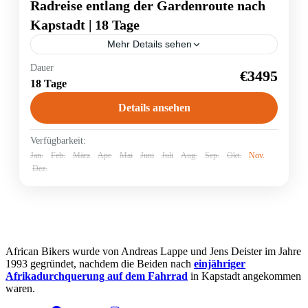
Radreise entlang der Gardenroute nach
Kapstadt | 18 Tage
Mehr Details sehen
Dauer
Gardenroute
Radreise
€3495
18 Tage
Der Südwesten Südafrikas besticht durch seine
atemberaubende Vielfalt. Nach einer Safari im
Details ansehen
mittlerweile zweitgrößten Nationalpark Südafrikas,
dem Addo Elephant Nationalpark, führt die Reise
durch Urwälder...
Südafrika
Verfügbarkeit:
Jan.
Feb.
März
Apr.
Mai
Juni
Juli
Aug.
Sep.
Okt.
Nov.
Dez.
African Bikers wurde von Andreas Lappe und Jens Deister im Jahre
1993 gegründet, nachdem die Beiden nach
einjähriger
Afrikadurchquerung auf dem Fahrrad
in Kapstadt angekommen
waren.