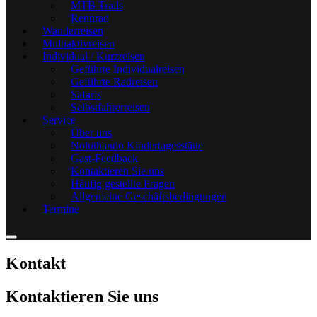
MTB Trails
Rennrad
Wanderreisen
Multiaktivreisen
Individual / Kurzreisen
Geführte Individualreisen
Geführte Radreisen
Safaris
Selbstfahrerreisen
Service
Über uns
Noluthando Kindertagesstätte
Gast-Feedback
Kontaktieren Sie uns
Häufig gestellte Fragen
Allgemeine Geschäftsbedingungen
Termine
Kontakt
Kontaktieren Sie uns