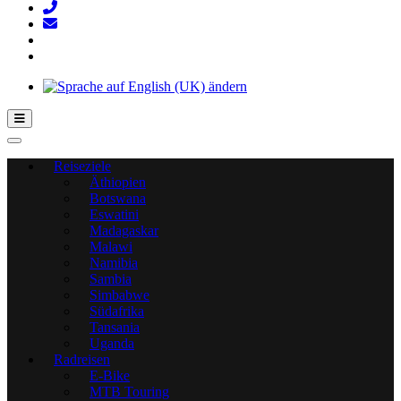
Hamburger Toggle-Menü
Reiseziele
Äthiopien
Botswana
Eswatini
Madagaskar
Malawi
Namibia
Sambia
Simbabwe
Südafrika
Tansania
Uganda
Radreisen
E-Bike
MTB Touring