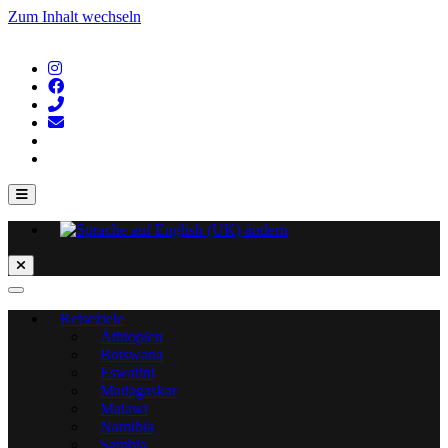
Zum Inhalt wechseln
Reiseziele
Äthiopien
Botswana
Eswatini
Madagaskar
Malawi
Namibia
Sambia