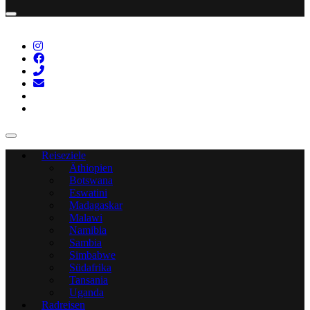
Reiseziele
Äthiopien
Botswana
Eswatini
Madagaskar
Malawi
Namibia
Sambia
Simbabwe
Südafrika
Tansania
Uganda
Radreisen