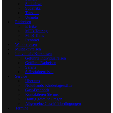
Simbabwe
Südafrika
Tansania
Uganda
Radreisen
E-Bike
MTB Touring
MTB Trails
Rennrad
Wanderreisen
Multiaktivreisen
Individual / Kurzreisen
Geführte Individualreisen
Geführte Radreisen
Safaris
Selbstfahrerreisen
Service
Über uns
Noluthando Kindertagesstätte
Gast-Feedback
Kontaktieren Sie uns
Häufig gestellte Fragen
Allgemeine Geschäftsbedingungen
Termine