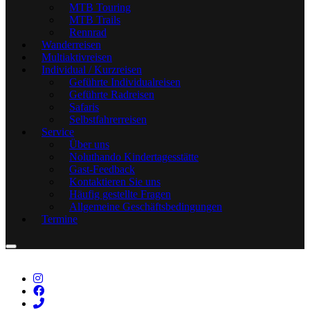
MTB Touring
MTB Trails
Rennrad
Wanderreisen
Multiaktivreisen
Individual / Kurzreisen
Geführte Individualreisen
Geführte Radreisen
Safaris
Selbstfahrerreisen
Service
Über uns
Noluthando Kindertagesstätte
Gast-Feedback
Kontaktieren Sie uns
Häufig gestellte Fragen
Allgemeine Geschäftsbedingungen
Termine