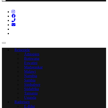
Reiseziele
Äthiopien
Botswana
Eswatini
Madagaskar
Malawi
Namibia
Sambia
Simbabwe
Südafrika
Tansania
Uganda
Radreisen
E-Bike