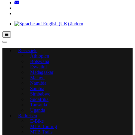
Hamburger Toggle-Menü
Reiseziele
Äthiopien
Botswana
Eswatini
Madagaskar
Malawi
Namibia
Sambia
Simbabwe
Südafrika
Tansania
Uganda
Radreisen
E-Bike
MTB Touring
MTB Trails