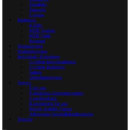
Südafrika
Tansania
Uganda
Radreisen
E-Bike
MTB Touring
MTB Trails
Rennrad
Wanderreisen
Multiaktivreisen
Individual / Kurzreisen
Geführte Individualreisen
Geführte Radreisen
Safaris
Selbstfahrerreisen
Service
Über uns
Noluthando Kindertagesstätte
Gast-Feedback
Kontaktieren Sie uns
Häufig gestellte Fragen
Allgemeine Geschäftsbedingungen
Termine