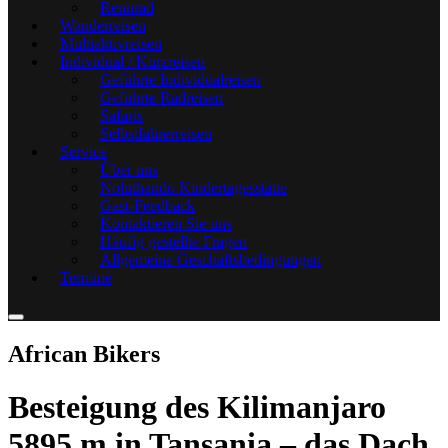
Rennrad
Wanderreisen
Multiaktivreisen
Individual / Kurzreisen
Geführte Individualreisen
Geführte Radreisen
Safaris
Selbstfahrerreisen
Service
Über uns
Noluthando Kindertagesstätte
Gast-Feedback
Kontaktieren Sie uns
Häufig gestellte Fragen
Allgemeine Geschäftsbedingungen
Termine
African Bikers
Besteigung des Kilimanjaro
5895 m in Tansania – das Dach