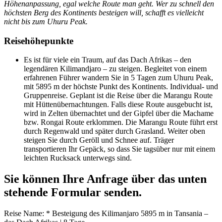
Höhenanpassung, egal welche Route man geht. Wer zu schnell den
höchsten Berg des Kontinents besteigen will, schafft es vielleicht
nicht bis zum Uhuru Peak.
Reisehöhepunkte
Es ist für viele ein Traum, auf das Dach Afrikas – den
legendären Kilimandjaro – zu steigen. Begleitet von einem
erfahrenen Führer wandern Sie in 5 Tagen zum Uhuru Peak,
mit 5895 m der höchste Punkt des Kontinents. Individual- und
Gruppenreise. Geplant ist die Reise über die Marangu Route
mit Hüttenübernachtungen. Falls diese Route ausgebucht ist,
wird in Zelten übernachtet und der Gipfel über die Machame
bzw. Rongai Route erklommen. Die Marangu Route führt erst
durch Regenwald und später durch Grasland. Weiter oben
steigen Sie durch Geröll und Schnee auf. Träger
transportieren Ihr Gepäck, so dass Sie tagsüber nur mit einem
leichten Rucksack unterwegs sind.
Sie können Ihre Anfrage über das unten
stehende Formular senden.
Reise Name:
*
Besteigung des Kilimanjaro 5895 m in Tansania –