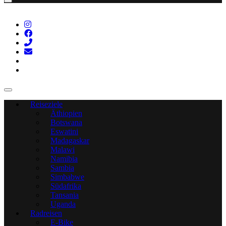
Reiseziele
Äthiopien
Botswana
Eswatini
Madagaskar
Malawi
Namibia
Sambia
Simbabwe
Südafrika
Tansania
Uganda
Radreisen
E-Bike