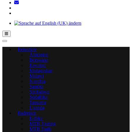
Hamburger Toggle-Menü
Reiseziele
Äthiopien
Botswana
Eswatini
Madagaskar
Malawi
Namibia
Sambia
Simbabwe
Südafrika
Tansania
Uganda
Radreisen
E-Bike
MTB Touring
MTB Trails