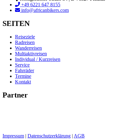
+49 6221 647 8155
info@africanbikers.com
SEITEN
Reiseziele
Radreisen
Wanderreisen
Multiaktivreisen
Individual / Kurzreisen
Service
Fahrräder
Termine
Kontakt
Partner
Impressum
|
Datenschutzerklärung
|
AGB