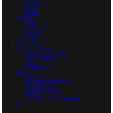
Südafrika
Tansania
Uganda
Radreisen
E-Bike
MTB Touring
MTB Trails
Rennrad
Wanderreisen
Multiaktivreisen
Individual / Kurzreisen
Geführte Individualreisen
Geführte Radreisen
Safaris
Selbstfahrerreisen
Service
Über uns
Noluthando Kindertagesstätte
Gast-Feedback
Kontaktieren Sie uns
Häufig gestellte Fragen
Allgemeine Geschäftsbedingungen
Termine