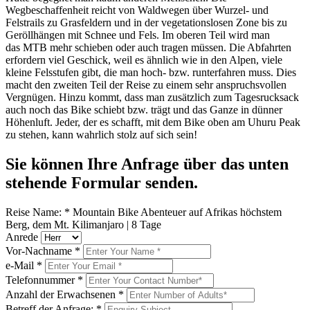
Wegbeschaffenheit reicht von Waldwegen über Wurzel- und
Felstrails zu Grasfeldern und in der vegetationslosen Zone bis zu
Geröllhängen mit Schnee und Fels. Im oberen Teil wird man
das MTB mehr schieben oder auch tragen müssen. Die Abfahrten
erfordern viel Geschick, weil es ähnlich wie in den Alpen, viele
kleine Felsstufen gibt, die man hoch- bzw. runterfahren muss. Dies
macht den zweiten Teil der Reise zu einem sehr anspruchsvollen
Vergnügen. Hinzu kommt, dass man zusätzlich zum Tagesrucksack
auch noch das Bike schiebt bzw. trägt und das Ganze in dünner
Höhenluft. Jeder, der es schafft, mit dem Bike oben am Uhuru Peak
zu stehen, kann wahrlich stolz auf sich sein!
Sie können Ihre Anfrage über das unten
stehende Formular senden.
Reise Name:
*
Mountain Bike Abenteuer auf Afrikas höchstem
Berg, dem Mt. Kilimanjaro | 8 Tage
Anrede
Vor-Nachname
*
e-Mail
*
Telefonnummer
*
Anzahl der Erwachsenen
*
Betreff der Anfrage:
*