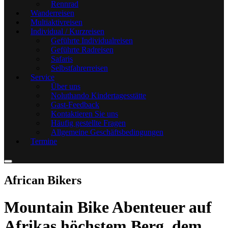
Rennrad
Wanderreisen
Multiaktivreisen
Individual / Kurzreisen
Geführte Individualreisen
Geführte Radreisen
Safaris
Selbstfahrerreisen
Service
Über uns
Noluthando Kindertagesstätte
Gast-Feedback
Kontaktieren Sie uns
Häufig gestellte Fragen
Allgemeine Geschäftsbedingungen
Termine
African Bikers
Mountain Bike Abenteuer auf
Afrikas höchstem Berg, dem