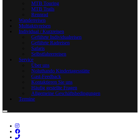
MTB Touring
MTB Trails
Rennrad
Wanderreisen
Multiaktivreisen
Individual / Kurzreisen
Geführte Individualreisen
Geführte Radreisen
Safaris
Selbstfahrerreisen
Service
Über uns
Noluthando Kindertagesstätte
Gast-Feedback
Kontaktieren Sie uns
Häufig gestellte Fragen
Allgemeine Geschäftsbedingungen
Termine