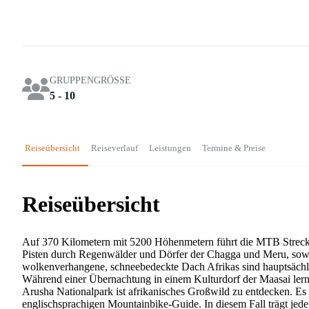
GRUPPENGRÖSSE
5 - 10
Reiseübersicht
Reiseverlauf
Leistungen
Termine & Preise
Reiseübersicht
Auf 370 Kilometern mit 5200 Höhenmetern führt die MTB Strecke
Pisten durch Regenwälder und Dörfer der Chagga und Meru, sowie
wolkenverhangene, schneebedeckte Dach Afrikas sind hauptsächlic
Während einer Übernachtung in einem Kulturdorf der Maasai ler
Arusha Nationalpark ist afrikanisches Großwild zu entdecken. Es g
englischsprachigen Mountainbike-Guide. In diesem Fall trägt jede