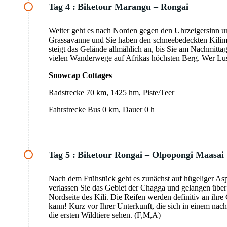
Tag 4 :
Biketour Marangu – Rongai
Weiter geht es nach Norden gegen den Uhrzeigersinn um
Grassavanne und Sie haben den schneebedeckten Kilima
steigt das Gelände allmählich an, bis Sie am Nachmitta
vielen Wanderwege auf Afrikas höchsten Berg. Wer Lus
Snowcap Cottages
Radstrecke 70 km, 1425 hm, Piste/Teer
Fahrstrecke Bus 0 km, Dauer 0 h
Tag 5 :
Biketour Rongai – Olpopongi Maasai 
Nach dem Frühstück geht es zunächst auf hügeliger Asp
verlassen Sie das Gebiet der Chagga und gelangen über
Nordseite des Kili. Die Reifen werden definitiv an i
kann! Kurz vor Ihrer Unterkunft, die sich in einem na
die ersten Wildtiere sehen. (F,M,A)