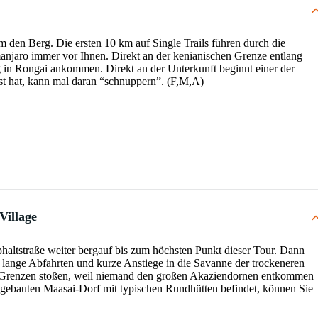
 den Berg. Die ersten 10 km auf Single Trails führen durch die
njaro immer vor Ihnen. Direkt an der kenianischen Grenze entlang
g in Rongai ankommen. Direkt an der Unterkunft beginnt einer der
t hat, kann mal daran “schnuppern”. (F,M,A)
Village
haltstraße weiter bergauf bis zum höchsten Punkt dieser Tour. Dann
 lange Abfahrten und kurze Anstiege in die Savanne der trockeneren
hre Grenzen stoßen, weil niemand den großen Akaziendornen entkommen
chgebauten Maasai-Dorf mit typischen Rundhütten befindet, können Sie