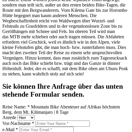
sondern man teilt sich, außer an den ersten beiden Bike-Tagen, die
Route mit den Bergwanderern. Vom Kilema Gate bis zur Horombo
Hütte begegnet man kaum anderen Menschen. Die
Wegbeschaffenheit reicht von Waldwegen über Wurzel- und
Felstrails zu Grasfeldern und in der vegetationslosen Zone bis zu
Geröllhängen mit Schnee und Fels. Im oberen Teil wird man
das MTB mehr schieben oder auch tragen müssen. Die Abfahrten
erfordern viel Geschick, weil es ähnlich wie in den Alpen, viele
kleine Felsstufen gibt, die man hoch- bzw. runterfahren muss. Dies
macht den zweiten Teil der Reise zu einem sehr anspruchsvollen
Vergnügen. Hinzu kommt, dass man zusätzlich zum Tagesrucksack
auch noch das Bike schiebt bzw. trägt und das Ganze in dünner
Höhenluft. Jeder, der es schafft, mit dem Bike oben am Uhuru Peak
zu stehen, kann wahrlich stolz auf sich sein!
Sie können Ihre Anfrage über das unten
stehende Formular senden.
Reise Name:
*
Mountain Bike Abenteuer auf Afrikas höchstem
Berg, dem Mt. Kilimanjaro | 8 Tage
Anrede
Vor-Nachname
*
e-Mail
*