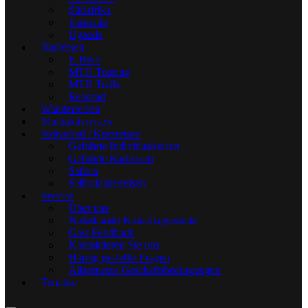
Südafrika
Tansania
Uganda
Radreisen
E-Bike
MTB Touring
MTB Trails
Rennrad
Wanderreisen
Multiaktivreisen
Individual / Kurzreisen
Geführte Individualreisen
Geführte Radreisen
Safaris
Selbstfahrerreisen
Service
Über uns
Noluthando Kindertagesstätte
Gast-Feedback
Kontaktieren Sie uns
Häufig gestellte Fragen
Allgemeine Geschäftsbedingungen
Termine