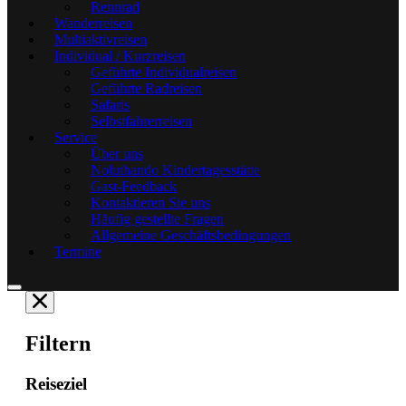
Rennrad
Wanderreisen
Multiaktivreisen
Individual / Kurzreisen
Geführte Individualreisen
Geführte Radreisen
Safaris
Selbstfahrerreisen
Service
Über uns
Noluthando Kindertagesstätte
Gast-Feedback
Kontaktieren Sie uns
Häufig gestellte Fragen
Allgemeine Geschäftsbedingungen
Termine
Filtern
Reiseziel