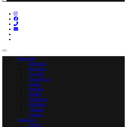
Reiseziele
Äthiopien
Botswana
Eswatini
Madagaskar
Malawi
Namibia
Sambia
Simbabwe
Südafrika
Tansania
Uganda
Radreisen
E-Bike