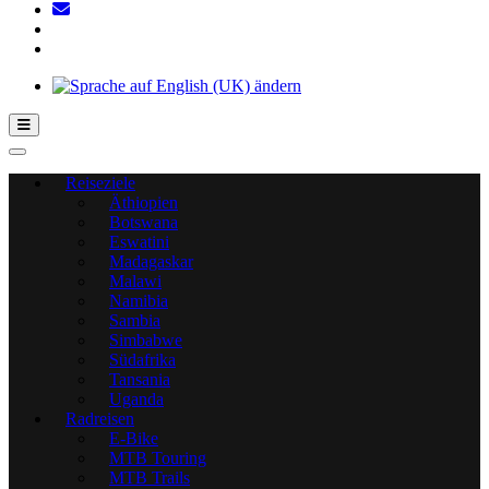
Hamburger Toggle-Menü
Reiseziele
Äthiopien
Botswana
Eswatini
Madagaskar
Malawi
Namibia
Sambia
Simbabwe
Südafrika
Tansania
Uganda
Radreisen
E-Bike
MTB Touring
MTB Trails