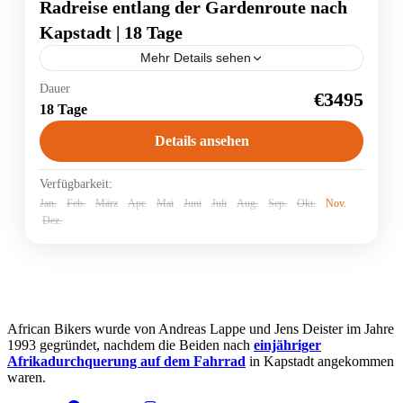
Radreise entlang der Gardenroute nach
Kapstadt | 18 Tage
Mehr Details sehen
Dauer
Gardenroute
Radreise
€3495
18 Tage
Der Südwesten Südafrikas besticht durch seine
atemberaubende Vielfalt. Nach einer Safari im
Details ansehen
mittlerweile zweitgrößten Nationalpark Südafrikas,
dem Addo Elephant Nationalpark, führt die Reise
durch Urwälder...
Südafrika
Verfügbarkeit:
Jan.
Feb.
März
Apr.
Mai
Juni
Juli
Aug.
Sep.
Okt.
Nov.
Dez.
African Bikers wurde von Andreas Lappe und Jens Deister im Jahre
1993 gegründet, nachdem die Beiden nach
einjähriger
Afrikadurchquerung auf dem Fahrrad
in Kapstadt angekommen
waren.