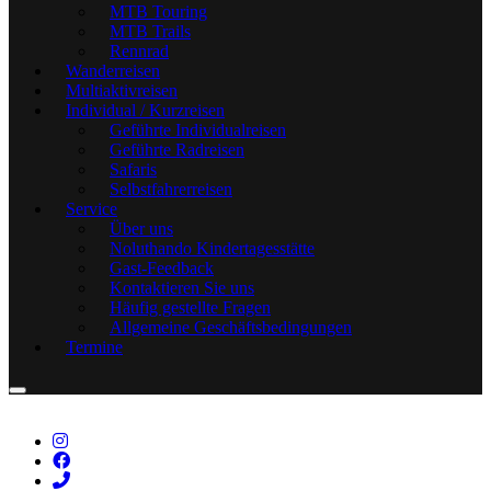
MTB Touring
MTB Trails
Rennrad
Wanderreisen
Multiaktivreisen
Individual / Kurzreisen
Geführte Individualreisen
Geführte Radreisen
Safaris
Selbstfahrerreisen
Service
Über uns
Noluthando Kindertagesstätte
Gast-Feedback
Kontaktieren Sie uns
Häufig gestellte Fragen
Allgemeine Geschäftsbedingungen
Termine