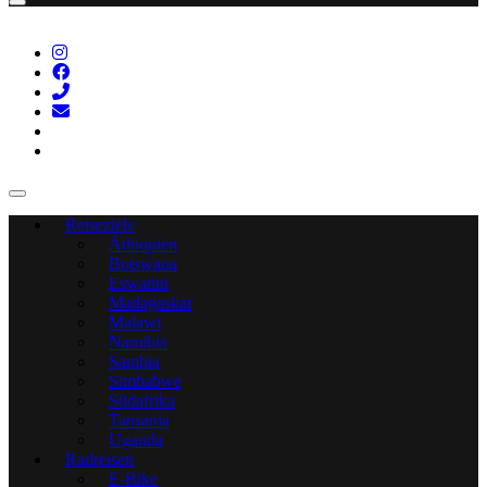
Reiseziele
Äthiopien
Botswana
Eswatini
Madagaskar
Malawi
Namibia
Sambia
Simbabwe
Südafrika
Tansania
Uganda
Radreisen
E-Bike