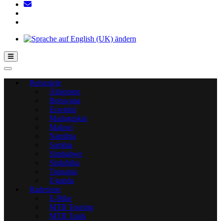
Hamburger Toggle-Menü
Reiseziele
Äthiopien
Botswana
Eswatini
Madagaskar
Malawi
Namibia
Sambia
Simbabwe
Südafrika
Tansania
Uganda
Radreisen
E-Bike
MTB Touring
MTB Trails