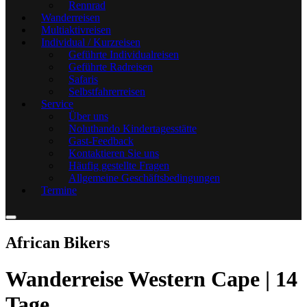
Rennrad
Wanderreisen
Multiaktivreisen
Individual / Kurzreisen
Geführte Individualreisen
Geführte Radreisen
Safaris
Selbstfahrerreisen
Service
Über uns
Noluthando Kindertagesstätte
Gast-Feedback
Kontaktieren Sie uns
Häufig gestellte Fragen
Allgemeine Geschäftsbedingungen
Termine
African Bikers
Wanderreise Western Cape | 14
Tage