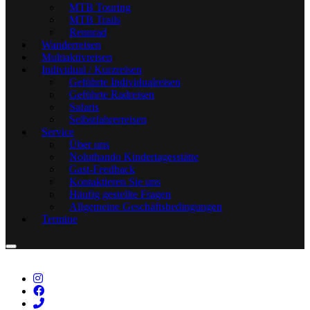
MTB Touring
MTB Trails
Rennrad
Wanderreisen
Multiaktivreisen
Individual / Kurzreisen
Geführte Individualreisen
Geführte Radreisen
Safaris
Selbstfahrerreisen
Service
Über uns
Noluthando Kindertagesstätte
Gast-Feedback
Kontaktieren Sie uns
Häufig gestellte Fragen
Allgemeine Geschäftsbedingungen
Termine