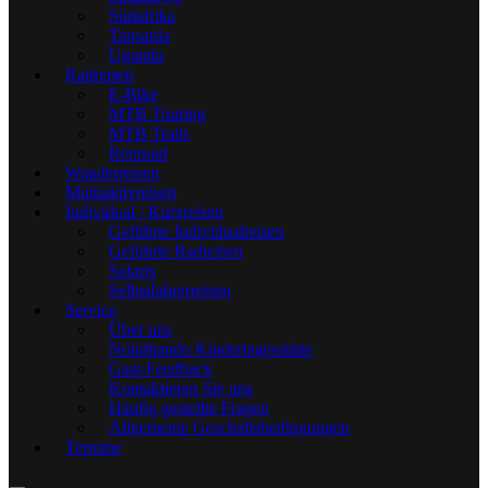
Südafrika
Tansania
Uganda
Radreisen
E-Bike
MTB Touring
MTB Trails
Rennrad
Wanderreisen
Multiaktivreisen
Individual / Kurzreisen
Geführte Individualreisen
Geführte Radreisen
Safaris
Selbstfahrerreisen
Service
Über uns
Noluthando Kindertagesstätte
Gast-Feedback
Kontaktieren Sie uns
Häufig gestellte Fragen
Allgemeine Geschäftsbedingungen
Termine