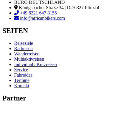
BÜRO DEUTSCHLAND
Königsbacher Straße 34 | D-76327 Pfinztal
+49 6221 647 8155
info@africanbikers.com
SEITEN
Reiseziele
Radreisen
Wanderreisen
Multiaktivreisen
Individual / Kurzreisen
Service
Fahrräder
Termine
Kontakt
Partner