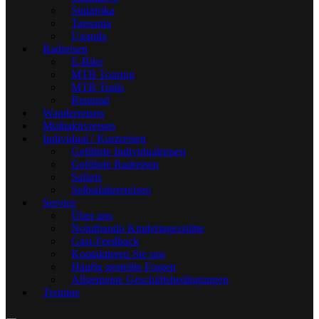
Südafrika
Tansania
Uganda
Radreisen
E-Bike
MTB Touring
MTB Trails
Rennrad
Wanderreisen
Multiaktivreisen
Individual / Kurzreisen
Geführte Individualreisen
Geführte Radreisen
Safaris
Selbstfahrerreisen
Service
Über uns
Noluthando Kindertagesstätte
Gast-Feedback
Kontaktieren Sie uns
Häufig gestellte Fragen
Allgemeine Geschäftsbedingungen
Termine