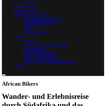
Rennrad
Wanderreisen
Multiaktivreisen
Individual / Kurzreisen
Geführte Individualreisen
Geführte Radreisen
Safaris
Selbstfahrerreisen
Service
Über uns
Noluthando Kindertagesstätte
Gast-Feedback
Kontaktieren Sie uns
Häufig gestellte Fragen
Allgemeine Geschäftsbedingungen
Termine
African Bikers
Wander- und Erlebnisreise
durch Südafrika und das