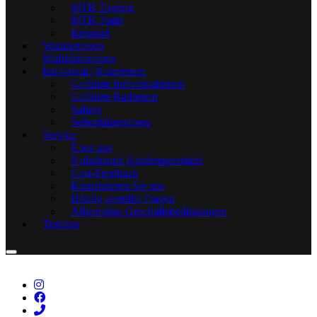
MTB Touring
MTB Trails
Rennrad
Wanderreisen
Multiaktivreisen
Individual / Kurzreisen
Geführte Individualreisen
Geführte Radreisen
Safaris
Selbstfahrerreisen
Service
Über uns
Noluthando Kindertagesstätte
Gast-Feedback
Kontaktieren Sie uns
Häufig gestellte Fragen
Allgemeine Geschäftsbedingungen
Termine