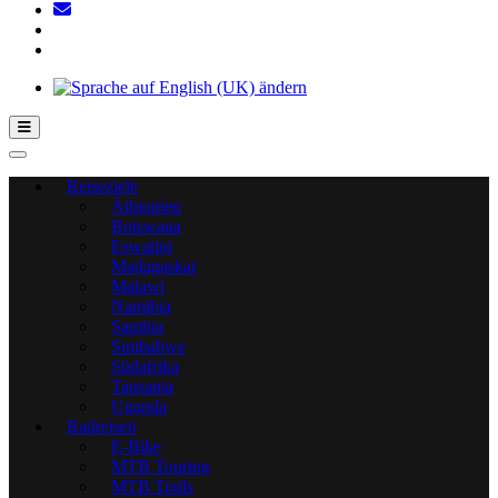
Hamburger Toggle-Menü
Reiseziele
Äthiopien
Botswana
Eswatini
Madagaskar
Malawi
Namibia
Sambia
Simbabwe
Südafrika
Tansania
Uganda
Radreisen
E-Bike
MTB Touring
MTB Trails