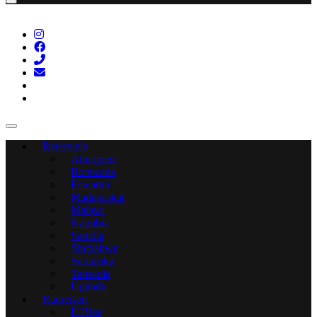
Reiseziele
Äthiopien
Botswana
Eswatini
Madagaskar
Malawi
Namibia
Sambia
Simbabwe
Südafrika
Tansania
Uganda
Radreisen
E-Bike