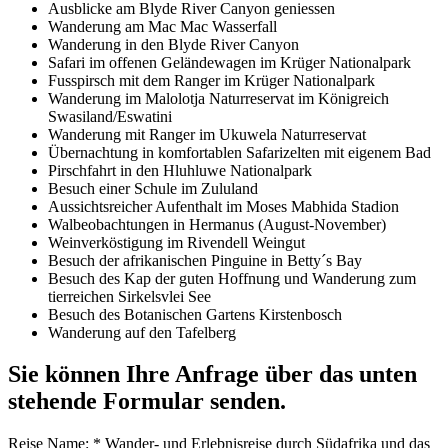
Ausblicke am Blyde River Canyon geniessen
Wanderung am Mac Mac Wasserfall
Wanderung in den Blyde River Canyon
Safari im offenen Geländewagen im Krüger Nationalpark
Fusspirsch mit dem Ranger im Krüger Nationalpark
Wanderung im Malolotja Naturreservat im Königreich
Swasiland/Eswatini
Wanderung mit Ranger im Ukuwela Naturreservat
Übernachtung in komfortablen Safarizelten mit eigenem Bad
Pirschfahrt in den Hluhluwe Nationalpark
Besuch einer Schule im Zululand
Aussichtsreicher Aufenthalt im Moses Mabhida Stadion
Walbeobachtungen in Hermanus (August-November)
Weinverköstigung im Rivendell Weingut
Besuch der afrikanischen Pinguine in Betty´s Bay
Besuch des Kap der guten Hoffnung und Wanderung zum
tierreichen Sirkelsvlei See
Besuch des Botanischen Gartens Kirstenbosch
Wanderung auf den Tafelberg
Sie können Ihre Anfrage über das unten
stehende Formular senden.
Reise Name:
*
Wander- und Erlebnisreise durch Südafrika und das