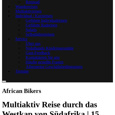
Rennrad
Wanderreisen
Multiaktivreisen
Individual / Kurzreisen
Geführte Individualreisen
Geführte Radreisen
Safaris
Selbstfahrerreisen
Service
Über uns
Noluthando Kindertagesstätte
Gast-Feedback
Kontaktieren Sie uns
Häufig gestellte Fragen
Allgemeine Geschäftsbedingungen
Termine
African Bikers
Multiaktiv Reise durch das
Westkap von Südafrika | 15