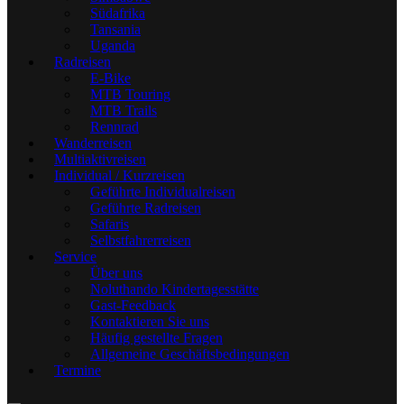
Südafrika
Tansania
Uganda
Radreisen
E-Bike
MTB Touring
MTB Trails
Rennrad
Wanderreisen
Multiaktivreisen
Individual / Kurzreisen
Geführte Individualreisen
Geführte Radreisen
Safaris
Selbstfahrerreisen
Service
Über uns
Noluthando Kindertagesstätte
Gast-Feedback
Kontaktieren Sie uns
Häufig gestellte Fragen
Allgemeine Geschäftsbedingungen
Termine