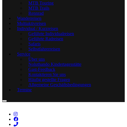
MTB Touring
MTB Trails
Rennrad
Wanderreisen
Multiaktivreisen
Individual / Kurzreisen
Geführte Individualreisen
Geführte Radreisen
Safaris
Selbstfahrerreisen
Service
Über uns
Noluthando Kindertagesstätte
Gast-Feedback
Kontaktieren Sie uns
Häufig gestellte Fragen
Allgemeine Geschäftsbedingungen
Termine