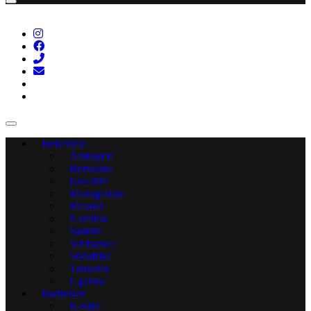
Reiseziele
Äthiopien
Botswana
Eswatini
Madagaskar
Malawi
Namibia
Sambia
Simbabwe
Südafrika
Tansania
Uganda
Radreisen
E-Bike