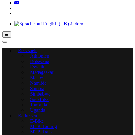
Hamburger Toggle-Menü
Reiseziele
Äthiopien
Botswana
Eswatini
Madagaskar
Malawi
Namibia
Sambia
Simbabwe
Südafrika
Tansania
Uganda
Radreisen
E-Bike
MTB Touring
MTB Trails