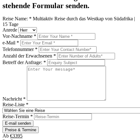
stehende Formular senden.
Reise Name:
*
Multiaktiv Reise durch das Westkap von Südafrika |
15 Tage
Anrede
Vor-Nachname
*
e-Mail
*
Telefonnummer
*
Anzahl der Erwachsenen
*
Betreff der Anfrage:
*
Nachricht
*
Reise-Liste
*
Reise-Termin
*
E-mail senden
Preise & Termine
Ab
€3395