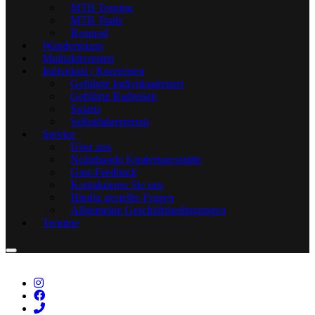
MTB Touring
MTB Trails
Rennrad
Wanderreisen
Multiaktivreisen
Individual / Kurzreisen
Geführte Individualreisen
Geführte Radreisen
Safaris
Selbstfahrerreisen
Service
Über uns
Noluthando Kindertagesstätte
Gast-Feedback
Kontaktieren Sie uns
Häufig gestellte Fragen
Allgemeine Geschäftsbedingungen
Termine