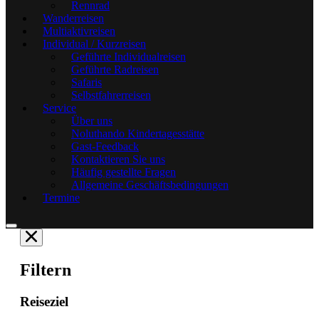
Rennrad
Wanderreisen
Multiaktivreisen
Individual / Kurzreisen
Geführte Individualreisen
Geführte Radreisen
Safaris
Selbstfahrerreisen
Service
Über uns
Noluthando Kindertagesstätte
Gast-Feedback
Kontaktieren Sie uns
Häufig gestellte Fragen
Allgemeine Geschäftsbedingungen
Termine
Filtern
Reiseziel