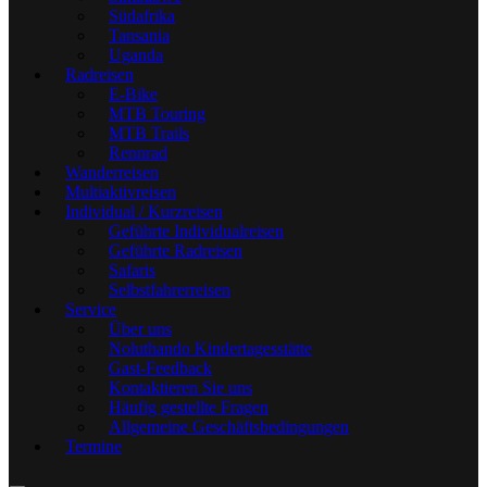
Südafrika
Tansania
Uganda
Radreisen
E-Bike
MTB Touring
MTB Trails
Rennrad
Wanderreisen
Multiaktivreisen
Individual / Kurzreisen
Geführte Individualreisen
Geführte Radreisen
Safaris
Selbstfahrerreisen
Service
Über uns
Noluthando Kindertagesstätte
Gast-Feedback
Kontaktieren Sie uns
Häufig gestellte Fragen
Allgemeine Geschäftsbedingungen
Termine