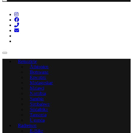
Reiseziele
Äthiopien
Botswana
Eswatini
Madagaskar
Malawi
Namibia
Sambia
Simbabwe
Südafrika
Tansania
Uganda
Radreisen
E-Bike