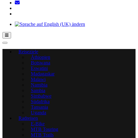
Hamburger Toggle-Menü
Reiseziele
Äthiopien
Botswana
Eswatini
Madagaskar
Malawi
Namibia
Sambia
Simbabwe
Südafrika
Tansania
Uganda
Radreisen
E-Bike
MTB Touring
MTB Trails