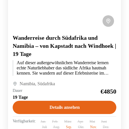
Wanderreise durch Südafrika und
Namibia – von Kapstadt nach Windhoek |
19 Tage
Auf dieser außergewöhnlichen Wanderreise lernen
echte Naturliebhaber das südliche Afrika hautnah
kennen. Sie wandern auf dieser Erlebnisreise im
Pfanzenparadies am Kap der Guten Hoffnung,
steigen...
Namibia
,
Südafrika
€4850
Dauer
19 Tage
Details ansehen
Verfügbarkeit:
Jan.
Feb.
März
Apr.
Mai
Juni
Juli
Aug.
Sep.
Okt.
Nov.
Dez.