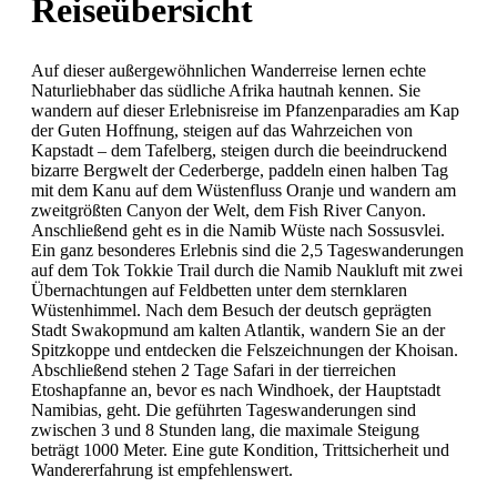
Reiseübersicht
Auf dieser außergewöhnlichen Wanderreise lernen echte
Naturliebhaber das südliche Afrika hautnah kennen. Sie
wandern auf dieser Erlebnisreise im Pfanzenparadies am Kap
der Guten Hoffnung, steigen auf das Wahrzeichen von
Kapstadt – dem Tafelberg, steigen durch die beeindruckend
bizarre Bergwelt der Cederberge, paddeln einen halben Tag
mit dem Kanu auf dem Wüstenfluss Oranje und wandern am
zweitgrößten Canyon der Welt, dem Fish River Canyon.
Anschließend geht es in die Namib Wüste nach Sossusvlei.
Ein ganz besonderes Erlebnis sind die 2,5 Tageswanderungen
auf dem Tok Tokkie Trail durch die Namib Naukluft mit zwei
Übernachtungen auf Feldbetten unter dem sternklaren
Wüstenhimmel. Nach dem Besuch der deutsch geprägten
Stadt Swakopmund am kalten Atlantik, wandern Sie an der
Spitzkoppe und entdecken die Felszeichnungen der Khoisan.
Abschließend stehen 2 Tage Safari in der tierreichen
Etoshapfanne an, bevor es nach Windhoek, der Hauptstadt
Namibias, geht. Die geführten Tageswanderungen sind
zwischen 3 und 8 Stunden lang, die maximale Steigung
beträgt 1000 Meter. Eine gute Kondition, Trittsicherheit und
Wandererfahrung ist empfehlenswert.