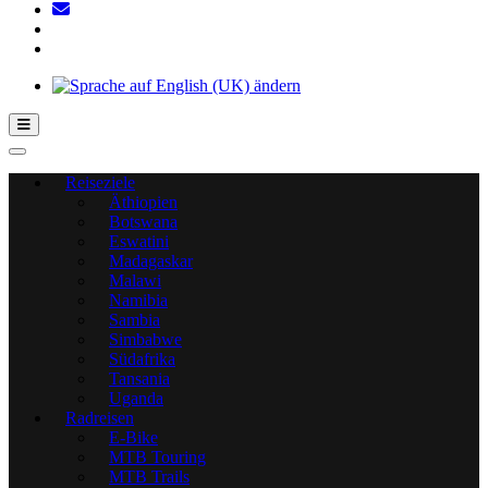
Hamburger Toggle-Menü
Reiseziele
Äthiopien
Botswana
Eswatini
Madagaskar
Malawi
Namibia
Sambia
Simbabwe
Südafrika
Tansania
Uganda
Radreisen
E-Bike
MTB Touring
MTB Trails