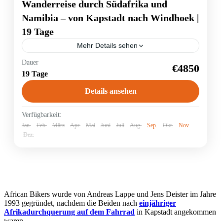
Wanderreise durch Südafrika und
Namibia – von Kapstadt nach Windhoek |
19 Tage
Mehr Details sehen
Auf dieser außergewöhnlichen Wanderreise lernen
Dauer
€4850
echte Naturliebhaber das südliche Afrika hautnah
19 Tage
kennen. Sie wandern auf dieser Erlebnisreise im
Pfanzenparadies am Kap der Guten Hoffnung,
Details ansehen
steigen...
Namibia
,
Südafrika
Verfügbarkeit:
Jan.
Feb.
März
Apr.
Mai
Juni
Juli
Aug.
Sep.
Okt.
Nov.
Dez.
African Bikers wurde von Andreas Lappe und Jens Deister im Jahre
1993 gegründet, nachdem die Beiden nach
einjähriger
Afrikadurchquerung auf dem Fahrrad
in Kapstadt angekommen
waren.