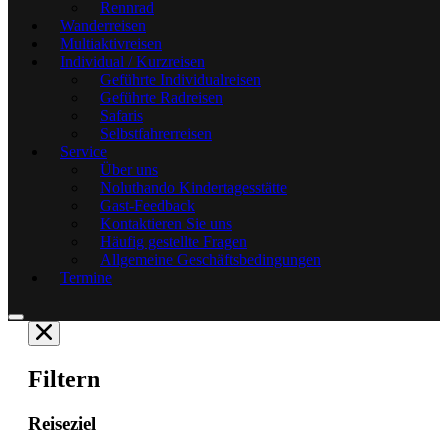
Rennrad
Wanderreisen
Multiaktivreisen
Individual / Kurzreisen
Geführte Individualreisen
Geführte Radreisen
Safaris
Selbstfahrerreisen
Service
Über uns
Noluthando Kindertagesstätte
Gast-Feedback
Kontaktieren Sie uns
Häufig gestellte Fragen
Allgemeine Geschäftsbedingungen
Termine
Filtern
Reiseziel