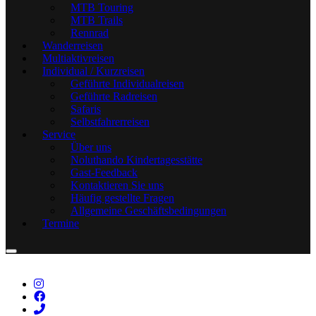
MTB Touring
MTB Trails
Rennrad
Wanderreisen
Multiaktivreisen
Individual / Kurzreisen
Geführte Individualreisen
Geführte Radreisen
Safaris
Selbstfahrerreisen
Service
Über uns
Noluthando Kindertagesstätte
Gast-Feedback
Kontaktieren Sie uns
Häufig gestellte Fragen
Allgemeine Geschäftsbedingungen
Termine