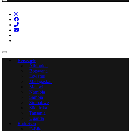
Reiseziele
Äthiopien
Botswana
Eswatini
Madagaskar
Malawi
Namibia
Sambia
Simbabwe
Südafrika
Tansania
Uganda
Radreisen
E-Bike