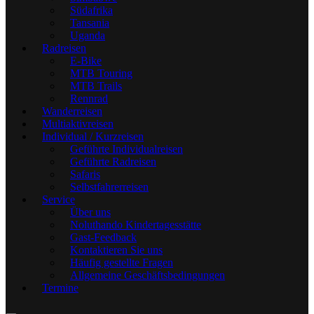
Südafrika
Tansania
Uganda
Radreisen
E-Bike
MTB Touring
MTB Trails
Rennrad
Wanderreisen
Multiaktivreisen
Individual / Kurzreisen
Geführte Individualreisen
Geführte Radreisen
Safaris
Selbstfahrerreisen
Service
Über uns
Noluthando Kindertagesstätte
Gast-Feedback
Kontaktieren Sie uns
Häufig gestellte Fragen
Allgemeine Geschäftsbedingungen
Termine