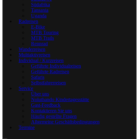
Südafrika
Tansania
Uganda
Radreisen
E-Bike
MTB Touring
MTB Trails
Rennrad
Wanderreisen
Multiaktivreisen
Individual / Kurzreisen
Geführte Individualreisen
Geführte Radreisen
Safaris
Selbstfahrerreisen
Service
Über uns
Noluthando Kindertagesstätte
Gast-Feedback
Kontaktieren Sie uns
Häufig gestellte Fragen
Allgemeine Geschäftsbedingungen
Termine