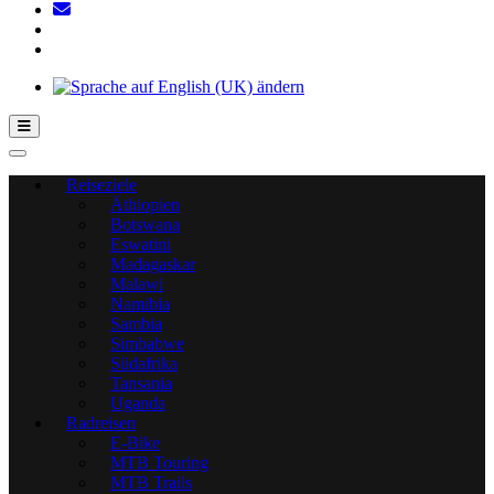
Hamburger Toggle-Menü
Reiseziele
Äthiopien
Botswana
Eswatini
Madagaskar
Malawi
Namibia
Sambia
Simbabwe
Südafrika
Tansania
Uganda
Radreisen
E-Bike
MTB Touring
MTB Trails