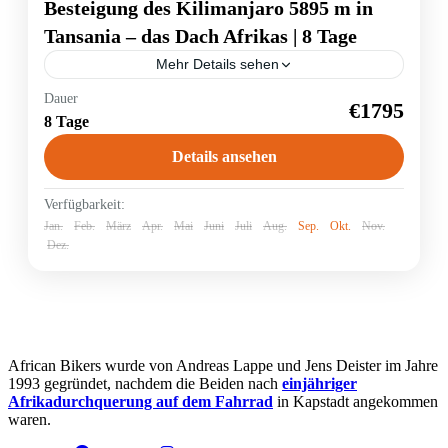
Besteigung des Kilimanjaro 5895 m in
Tansania – das Dach Afrikas | 8 Tage
Mehr Details sehen
Es ist für viele ein Traum, auf das Dach Afrikas – den
Dauer
€1795
legendären Kilimandjaro – zu steigen. Begleitet von
8 Tage
einem erfahrenen Führer wandern Sie in...
Details ansehen
Tansania
Verfügbarkeit:
Jan.
Feb.
März
Apr.
Mai
Juni
Juli
Aug.
Sep.
Okt.
Nov.
Dez.
African Bikers wurde von Andreas Lappe und Jens Deister im Jahre
1993 gegründet, nachdem die Beiden nach
einjähriger
Afrikadurchquerung auf dem Fahrrad
in Kapstadt angekommen
waren.