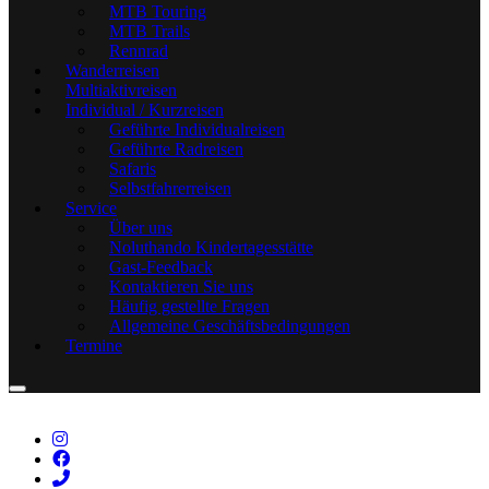
MTB Touring
MTB Trails
Rennrad
Wanderreisen
Multiaktivreisen
Individual / Kurzreisen
Geführte Individualreisen
Geführte Radreisen
Safaris
Selbstfahrerreisen
Service
Über uns
Noluthando Kindertagesstätte
Gast-Feedback
Kontaktieren Sie uns
Häufig gestellte Fragen
Allgemeine Geschäftsbedingungen
Termine