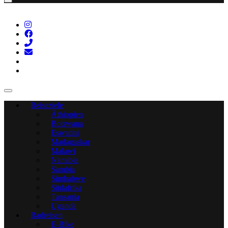
Reiseziele
Äthiopien
Botswana
Eswatini
Madagaskar
Malawi
Namibia
Sambia
Simbabwe
Südafrika
Tansania
Uganda
Radreisen
E-Bike