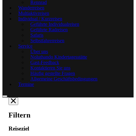
Rennrad
Wanderreisen
Multiaktivreisen
Individual / Kurzreisen
Geführte Individualreisen
Geführte Radreisen
Safaris
Selbstfahrerreisen
Service
Über uns
Noluthando Kindertagesstätte
Gast-Feedback
Kontaktieren Sie uns
Häufig gestellte Fragen
Allgemeine Geschäftsbedingungen
Termine
Filtern
Reiseziel