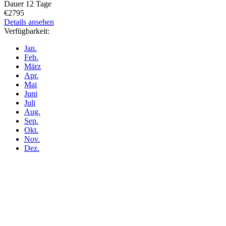
Dauer
12 Tage
€2795
Details ansehen
Verfügbarkeit:
Jan.
Feb.
März
Apr.
Mai
Juni
Juli
Aug.
Sep.
Okt.
Nov.
Dez.