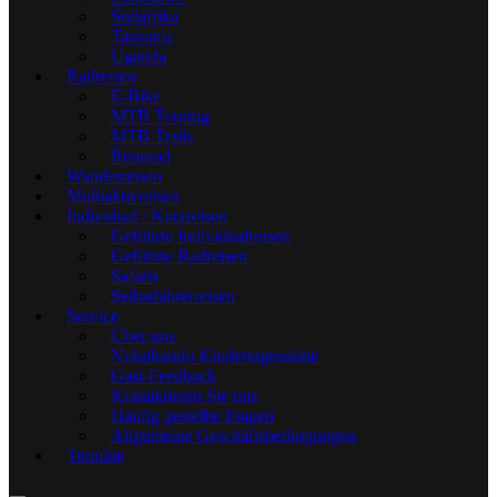
Südafrika
Tansania
Uganda
Radreisen
E-Bike
MTB Touring
MTB Trails
Rennrad
Wanderreisen
Multiaktivreisen
Individual / Kurzreisen
Geführte Individualreisen
Geführte Radreisen
Safaris
Selbstfahrerreisen
Service
Über uns
Noluthando Kindertagesstätte
Gast-Feedback
Kontaktieren Sie uns
Häufig gestellte Fragen
Allgemeine Geschäftsbedingungen
Termine