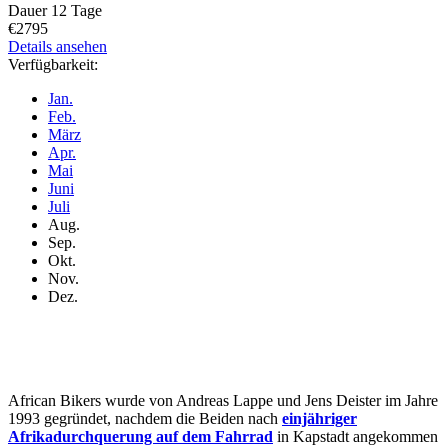
Dauer
12 Tage
€2795
Details ansehen
Verfügbarkeit:
Jan.
Feb.
März
Apr.
Mai
Juni
Juli
Aug.
Sep.
Okt.
Nov.
Dez.
African Bikers wurde von Andreas Lappe und Jens Deister im Jahre
1993 gegründet, nachdem die Beiden nach
einjähriger
Afrikadurchquerung auf dem Fahrrad
in Kapstadt angekommen