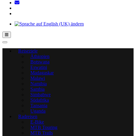
Hamburger Toggle-Menü
Reiseziele
Äthiopien
Botswana
Eswatini
Madagaskar
Malawi
Namibia
Sambia
Simbabwe
Südafrika
Tansania
Uganda
Radreisen
E-Bike
MTB Touring
MTB Trails