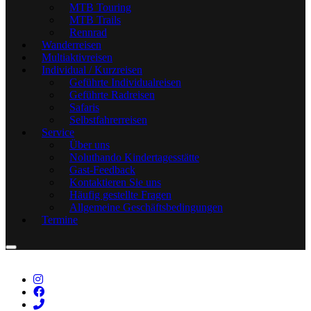
MTB Touring
MTB Trails
Rennrad
Wanderreisen
Multiaktivreisen
Individual / Kurzreisen
Geführte Individualreisen
Geführte Radreisen
Safaris
Selbstfahrerreisen
Service
Über uns
Noluthando Kindertagesstätte
Gast-Feedback
Kontaktieren Sie uns
Häufig gestellte Fragen
Allgemeine Geschäftsbedingungen
Termine