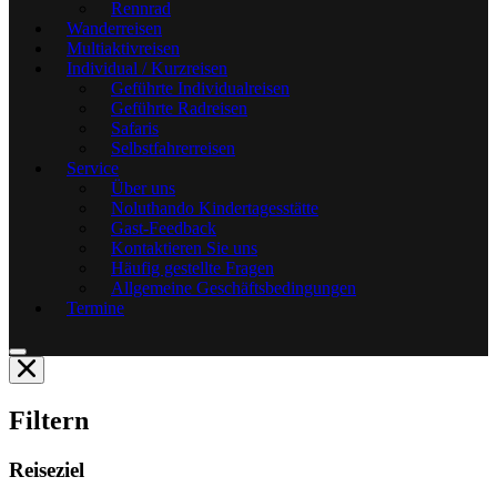
Rennrad
Wanderreisen
Multiaktivreisen
Individual / Kurzreisen
Geführte Individualreisen
Geführte Radreisen
Safaris
Selbstfahrerreisen
Service
Über uns
Noluthando Kindertagesstätte
Gast-Feedback
Kontaktieren Sie uns
Häufig gestellte Fragen
Allgemeine Geschäftsbedingungen
Termine
Filtern
Reiseziel