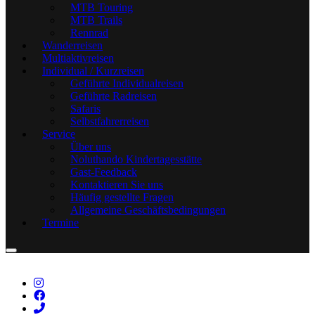
MTB Touring
MTB Trails
Rennrad
Wanderreisen
Multiaktivreisen
Individual / Kurzreisen
Geführte Individualreisen
Geführte Radreisen
Safaris
Selbstfahrerreisen
Service
Über uns
Noluthando Kindertagesstätte
Gast-Feedback
Kontaktieren Sie uns
Häufig gestellte Fragen
Allgemeine Geschäftsbedingungen
Termine