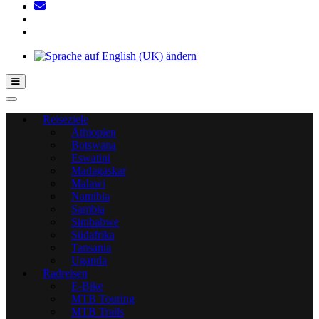
Hamburger Toggle-Menü
Reiseziele
Äthiopien
Botswana
Eswatini
Madagaskar
Malawi
Namibia
Sambia
Simbabwe
Südafrika
Tansania
Uganda
Radreisen
E-Bike
MTB Touring
MTB Trails