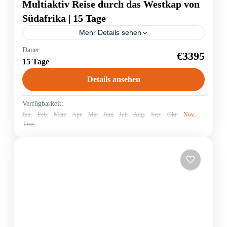
Multiaktiv Reise durch das Westkap von
Südafrika | 15 Tage
Mehr Details sehen
Das Westkap Südafrikas besticht durch eine
Dauer
€3395
unglaubliche Vielfalt . Von der Kleinen Karoo Steppe
15 Tage
über fruchtbare Weingebiete an schroffen Bergrücken
gelegen bis zur Kaphalbinsel deren...
Details ansehen
Südafrika
Verfügbarkeit:
Jan.
Feb.
März
Apr.
Mai
Juni
Juli
Aug.
Sep.
Okt.
Nov.
Dez.