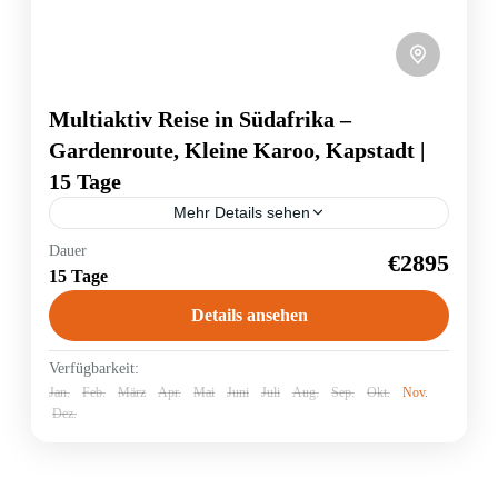
Multiaktiv Reise in Südafrika –
Gardenroute, Kleine Karoo, Kapstadt |
15 Tage
Mehr Details sehen
Die Südspitze Afrikas besticht durch eine unglaubliche
Dauer
€2895
landschaftliche Vielfalt. Ob es die charmamten
15 Tage
Badebuchten am Indischen Ozean sind, die mit einer
großen Vogelwelt ausgestatteten Seen...
Details ansehen
Südafrika
Verfügbarkeit:
Jan.
Feb.
März
Apr.
Mai
Juni
Juli
Aug.
Sep.
Okt.
Nov.
Dez.