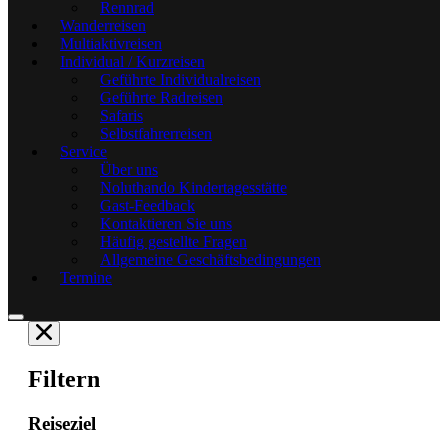
Rennrad
Wanderreisen
Multiaktivreisen
Individual / Kurzreisen
Geführte Individualreisen
Geführte Radreisen
Safaris
Selbstfahrerreisen
Service
Über uns
Noluthando Kindertagesstätte
Gast-Feedback
Kontaktieren Sie uns
Häufig gestellte Fragen
Allgemeine Geschäftsbedingungen
Termine
Filtern
Reiseziel