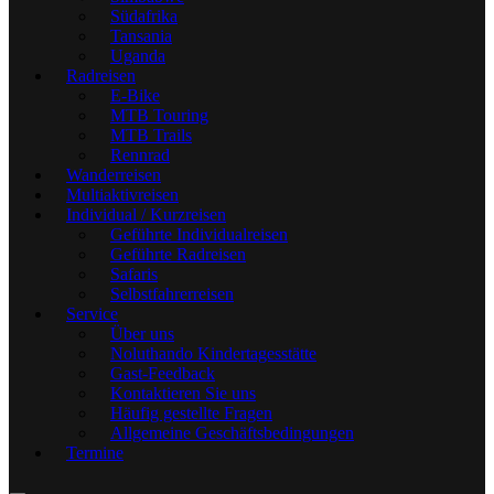
Südafrika
Tansania
Uganda
Radreisen
E-Bike
MTB Touring
MTB Trails
Rennrad
Wanderreisen
Multiaktivreisen
Individual / Kurzreisen
Geführte Individualreisen
Geführte Radreisen
Safaris
Selbstfahrerreisen
Service
Über uns
Noluthando Kindertagesstätte
Gast-Feedback
Kontaktieren Sie uns
Häufig gestellte Fragen
Allgemeine Geschäftsbedingungen
Termine