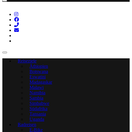
Reiseziele
Äthiopien
Botswana
Eswatini
Madagaskar
Malawi
Namibia
Sambia
Simbabwe
Südafrika
Tansania
Uganda
Radreisen
E-Bike