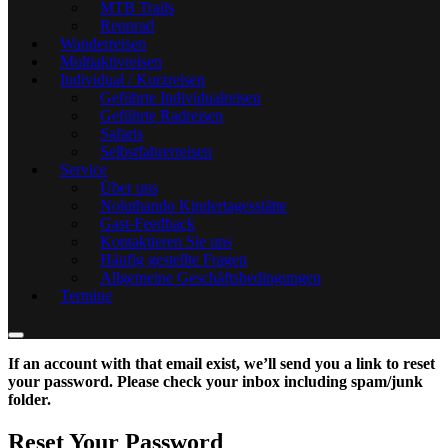
MTB Trails
Rennrad
Wanderreisen
Multiaktivreisen
Individual / Kurzreisen
Geführte Individualreisen
Geführte Radreisen
Safaris
Selbstfahrerreisen
Service
Über uns
Noluthando Kindertagesstätte
Gast-Feedback
Kontaktieren Sie uns
Häufig gestellte Fragen
Allgemeine Geschäftsbedingungen
Termine
If an account with that email exist, we’ll send you a link to reset
your password. Please check your inbox including spam/junk
folder.
Reset Your Password