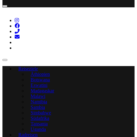
Reiseziele
Äthiopien
Botswana
Eswatini
Madagaskar
Malawi
Namibia
Sambia
Simbabwe
Südafrika
Tansania
Uganda
Radreisen