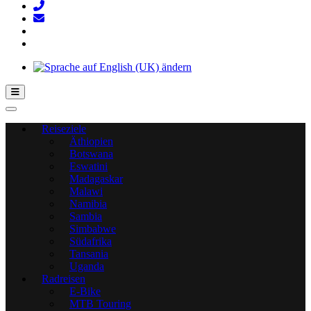
Hamburger Toggle-Menü
Reiseziele
Äthiopien
Botswana
Eswatini
Madagaskar
Malawi
Namibia
Sambia
Simbabwe
Südafrika
Tansania
Uganda
Radreisen
E-Bike
MTB Touring