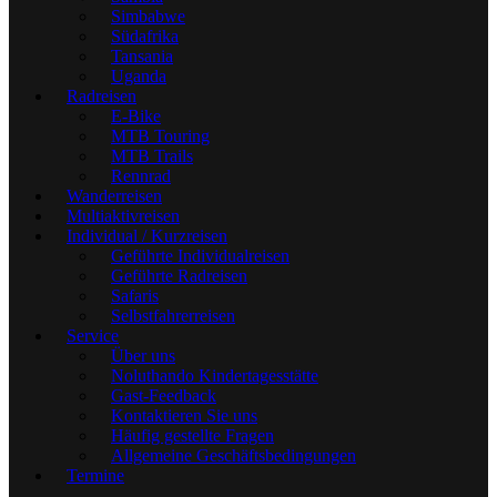
Simbabwe
Südafrika
Tansania
Uganda
Radreisen
E-Bike
MTB Touring
MTB Trails
Rennrad
Wanderreisen
Multiaktivreisen
Individual / Kurzreisen
Geführte Individualreisen
Geführte Radreisen
Safaris
Selbstfahrerreisen
Service
Über uns
Noluthando Kindertagesstätte
Gast-Feedback
Kontaktieren Sie uns
Häufig gestellte Fragen
Allgemeine Geschäftsbedingungen
Termine