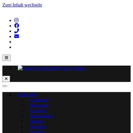
Zum Inhalt wechseln
Reiseziele
Äthiopien
Botswana
Eswatini
Madagaskar
Malawi
Namibia
Sambia