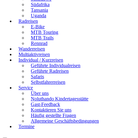
Südafrika
Tansania
Uganda
Radreisen
E-Bike
MTB Touring
MTB Trails
Rennrad
Wanderreisen
Multiaktivreisen
Individual / Kurzreisen
Geführte Individualreisen
Geführte Radreisen
Safaris
Selbstfahrerreisen
Service
Über uns
Noluthando Kindertagesstätte
Gast-Feedback
Kontaktieren Sie uns
Häufig gestellte Fragen
Allgemeine Geschäftsbedingungen
Termine