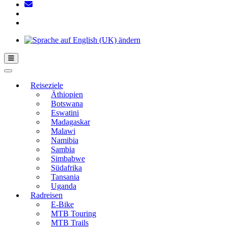
Hamburger Toggle-Menü
Reiseziele
Äthiopien
Botswana
Eswatini
Madagaskar
Malawi
Namibia
Sambia
Simbabwe
Südafrika
Tansania
Uganda
Radreisen
E-Bike
MTB Touring
MTB Trails