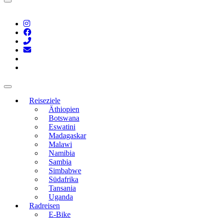
Reiseziele
Äthiopien
Botswana
Eswatini
Madagaskar
Malawi
Namibia
Sambia
Simbabwe
Südafrika
Tansania
Uganda
Radreisen
E-Bike