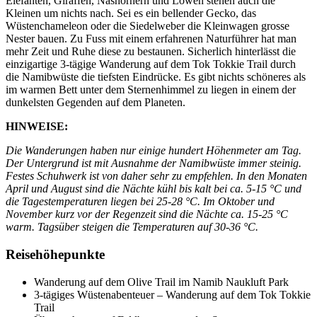
Elefanten, Giraffen, Nashörnern und Löwen stehen auch die
Kleinen um nichts nach. Sei es ein bellender Gecko, das
Wüstenchameleon oder die Siedelweber die Kleinwagen grosse
Nester bauen. Zu Fuss mit einem erfahrenen Naturführer hat man
mehr Zeit und Ruhe diese zu bestaunen. Sicherlich hinterlässt die
einzigartige 3-tägige Wanderung auf dem Tok Tokkie Trail durch
die Namibwüste die tiefsten Eindrücke. Es gibt nichts schöneres als
im warmen Bett unter dem Sternenhimmel zu liegen in einem der
dunkelsten Gegenden auf dem Planeten.
HINWEISE:
Die Wanderungen haben nur einige hundert Höhenmeter am Tag.
Der Untergrund ist mit Ausnahme der Namibwüste immer steinig.
Festes Schuhwerk ist von daher sehr zu empfehlen. In den Monaten
April und August sind die Nächte kühl bis kalt bei ca. 5-15 °C und
die Tagestemperaturen liegen bei 25-28 °C. Im Oktober und
November kurz vor der Regenzeit sind die Nächte ca. 15-25 °C
warm. Tagsüber steigen die Temperaturen auf 30-36 °C.
Reisehöhepunkte
Wanderung auf dem Olive Trail im Namib Naukluft Park
3-tägiges Wüstenabenteuer – Wanderung auf dem Tok Tokkie
Trail