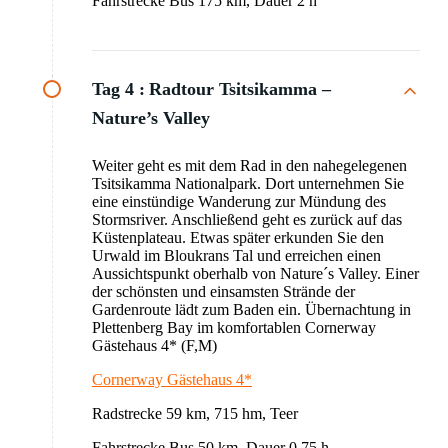
Fahrstrecke Bus 175 km, Dauer 2 h
Tag 4 :
Radtour Tsitsikamma –
Nature’s Valley
Weiter geht es mit dem Rad in den nahegelegenen
Tsitsikamma Nationalpark. Dort unternehmen Sie
eine einstündige Wanderung zur Mündung des
Stormsriver. Anschließend geht es zurück auf das
Küstenplateau. Etwas später erkunden Sie den
Urwald im Bloukrans Tal und erreichen einen
Aussichtspunkt oberhalb von Nature´s Valley. Einer
der schönsten und einsamsten Strände der
Gardenroute lädt zum Baden ein. Übernachtung in
Plettenberg Bay im komfortablen Cornerway
Gästehaus 4* (F,M)
Cornerway Gästehaus 4*
Radstrecke 59 km, 715 hm, Teer
Fahrstrecke Bus 50 km, Dauer 0.75 h