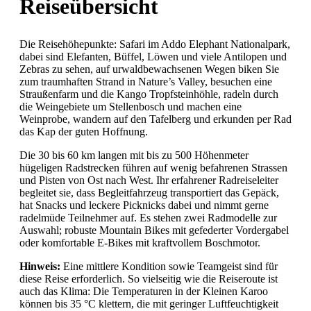
Reiseübersicht
Die Reisehöhepunkte: Safari im Addo Elephant Nationalpark,
dabei sind Elefanten, Büffel, Löwen und viele Antilopen und
Zebras zu sehen, auf urwaldbewachsenen Wegen biken Sie
zum traumhaften Strand in Nature’s Valley, besuchen eine
Straußenfarm und die Kango Tropfsteinhöhle, radeln durch
die Weingebiete um Stellenbosch und machen eine
Weinprobe, wandern auf den Tafelberg und erkunden per Rad
das Kap der guten Hoffnung.
Die 30 bis 60 km langen mit bis zu 500 Höhenmeter
hügeligen Radstrecken führen auf wenig befahrenen Strassen
und Pisten von Ost nach West. Ihr erfahrener Radreiseleiter
begleitet sie, dass Begleitfahrzeug transportiert das Gepäck,
hat Snacks und leckere Picknicks dabei und nimmt gerne
radelmüde Teilnehmer auf. Es stehen zwei Radmodelle zur
Auswahl; robuste Mountain Bikes mit gefederter Vordergabel
oder komfortable E-Bikes mit kraftvollem Boschmotor.
Hinweis:
Eine mittlere Kondition sowie Teamgeist sind für
diese Reise erforderlich. So vielseitig wie die Reiseroute ist
auch das Klima: Die Temperaturen in der Kleinen Karoo
können bis 35 °C klettern, die mit geringer Luftfeuchtigkeit