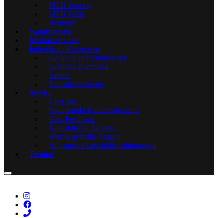
MTB Touring
MTB Trails
Rennrad
Wanderreisen
Multiaktivreisen
Individual / Kurzreisen
Geführte Individualreisen
Geführte Radreisen
Safaris
Selbstfahrerreisen
Service
Über uns
Noluthando Kindertagesstätte
Gast-Feedback
Kontaktieren Sie uns
Häufig gestellte Fragen
Allgemeine Geschäftsbedingungen
Termine