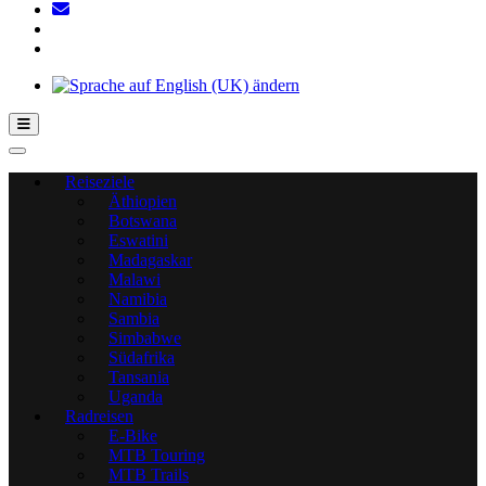
Hamburger Toggle-Menü
Reiseziele
Äthiopien
Botswana
Eswatini
Madagaskar
Malawi
Namibia
Sambia
Simbabwe
Südafrika
Tansania
Uganda
Radreisen
E-Bike
MTB Touring
MTB Trails