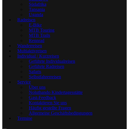
Südafrika
Tansania
Uganda
Radreisen
E-Bike
MTB Touring
MTB Trails
Rennrad
Wanderreisen
Multiaktivreisen
Individual / Kurzreisen
Geführte Individualreisen
Geführte Radreisen
Safaris
Selbstfahrerreisen
Service
Über uns
Noluthando Kindertagesstätte
Gast-Feedback
Kontaktieren Sie uns
Häufig gestellte Fragen
Allgemeine Geschäftsbedingungen
Termine