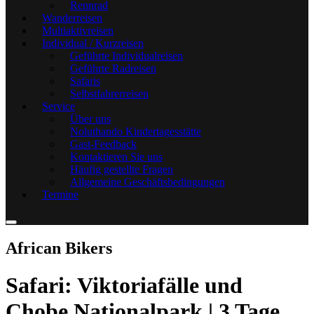
Rennrad
Wanderreisen
Multiaktivreisen
Individual / Kurzreisen
Geführte Individualreisen
Geführte Radreisen
Safaris
Selbstfahrerreisen
Service
Über uns
Noluthando Kindertagesstätte
Gast-Feedback
Kontaktieren Sie uns
Häufig gestellte Fragen
Allgemeine Geschäftsbedingungen
Termine
African Bikers
Safari: Viktoriafälle und
Chobe Nationalpark | 3 Tage