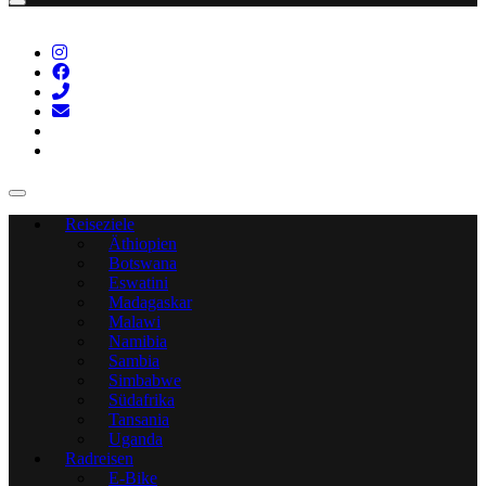
Reiseziele
Äthiopien
Botswana
Eswatini
Madagaskar
Malawi
Namibia
Sambia
Simbabwe
Südafrika
Tansania
Uganda
Radreisen
E-Bike