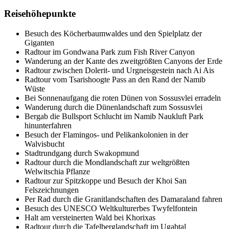
Reisehöhepunkte
Besuch des Köcherbaumwaldes und den Spielplatz der
Giganten
Radtour im Gondwana Park zum Fish River Canyon
Wanderung an der Kante des zweitgrößten Canyons der Erde
Radtour zwischen Dolerit- und Urgneisgestein nach Ai Ais
Radtour vom Tsarishoogte Pass an den Rand der Namib
Wüste
Bei Sonnenaufgang die roten Dünen von Sossusvlei erradeln
Wanderung durch die Dünenlandschaft zum Sossusvlei
Bergab die Bullsport Schlucht im Namib Naukluft Park
hinunterfahren
Besuch der Flamingos- und Pelikankolonien in der
Walvisbucht
Stadtrundgang durch Swakopmund
Radtour durch die Mondlandschaft zur weltgrößten
Welwitschia Pflanze
Radtour zur Spitzkoppe und Besuch der Khoi San
Felszeichnungen
Per Rad durch die Granitlandschaften des Damaraland fahren
Besuch des UNESCO Weltkulturerbes Twyfelfontein
Halt am versteinerten Wald bei Khorixas
Radtour durch die Tafelberglandschaft im Ugabtal