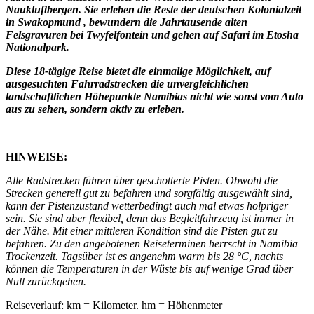
Naukluftbergen. Sie erleben die Reste der deutschen Kolonialzeit
in Swakopmund , bewundern die Jahrtausende alten
Felsgravuren bei Twyfelfontein und gehen auf Safari im Etosha
Nationalpark.
Diese 18-tägige Reise bietet die einmalige Möglichkeit, auf
ausgesuchten Fahrradstrecken die unvergleichlichen
landschaftlichen Höhepunkte Namibias nicht wie sonst vom Auto
aus zu sehen, sondern aktiv zu erleben.
HINWEISE:
Alle Radstrecken führen über geschotterte Pisten. Obwohl die
Strecken generell gut zu befahren und sorgfältig ausgewählt sind,
kann der Pistenzustand wetterbedingt auch mal etwas holpriger
sein. Sie sind aber flexibel, denn das Begleitfahrzeug ist immer in
der Nähe. Mit einer mittleren Kondition sind die Pisten gut zu
befahren. Zu den angebotenen Reiseterminen herrscht in Namibia
Trockenzeit. Tagsüber ist es angenehm warm bis 28 °C, nachts
können die Temperaturen in der Wüste bis auf wenige Grad über
Null zurückgehen.
Reiseverlauf: km = Kilometer. hm = Höhenmeter