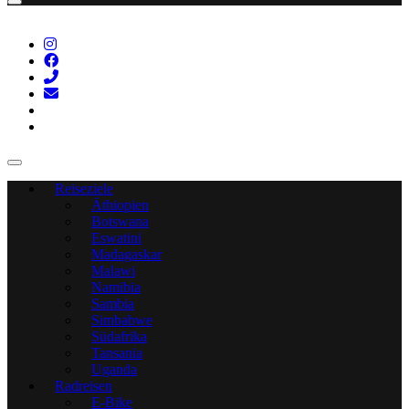
Reiseziele
Äthiopien
Botswana
Eswatini
Madagaskar
Malawi
Namibia
Sambia
Simbabwe
Südafrika
Tansania
Uganda
Radreisen
E-Bike