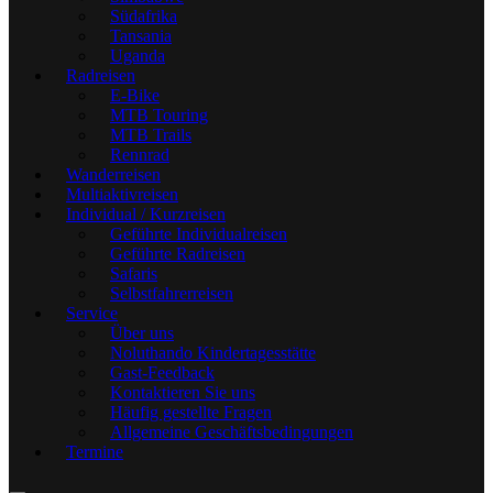
Südafrika
Tansania
Uganda
Radreisen
E-Bike
MTB Touring
MTB Trails
Rennrad
Wanderreisen
Multiaktivreisen
Individual / Kurzreisen
Geführte Individualreisen
Geführte Radreisen
Safaris
Selbstfahrerreisen
Service
Über uns
Noluthando Kindertagesstätte
Gast-Feedback
Kontaktieren Sie uns
Häufig gestellte Fragen
Allgemeine Geschäftsbedingungen
Termine