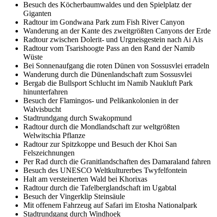
Besuch des Köcherbaumwaldes und den Spielplatz der
Giganten
Radtour im Gondwana Park zum Fish River Canyon
Wanderung an der Kante des zweitgrößten Canyons der Erde
Radtour zwischen Dolerit- und Urgneisgestein nach Ai Ais
Radtour vom Tsarishoogte Pass an den Rand der Namib
Wüste
Bei Sonnenaufgang die roten Dünen von Sossusvlei erradeln
Wanderung durch die Dünenlandschaft zum Sossusvlei
Bergab die Bullsport Schlucht im Namib Naukluft Park
hinunterfahren
Besuch der Flamingos- und Pelikankolonien in der
Walvisbucht
Stadtrundgang durch Swakopmund
Radtour durch die Mondlandschaft zur weltgrößten
Welwitschia Pflanze
Radtour zur Spitzkoppe und Besuch der Khoi San
Felszeichnungen
Per Rad durch die Granitlandschaften des Damaraland fahren
Besuch des UNESCO Weltkulturerbes Twyfelfontein
Halt am versteinerten Wald bei Khorixas
Radtour durch die Tafelberglandschaft im Ugabtal
Besuch der Vingerklip Steinsäule
Mit offenem Fahrzeug auf Safari im Etosha Nationalpark
Stadtrundgang durch Windhoek