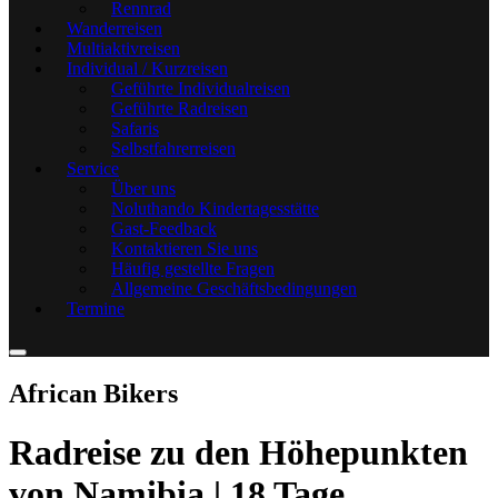
Rennrad
Wanderreisen
Multiaktivreisen
Individual / Kurzreisen
Geführte Individualreisen
Geführte Radreisen
Safaris
Selbstfahrerreisen
Service
Über uns
Noluthando Kindertagesstätte
Gast-Feedback
Kontaktieren Sie uns
Häufig gestellte Fragen
Allgemeine Geschäftsbedingungen
Termine
African Bikers
Radreise zu den Höhepunkten
von Namibia | 18 Tage