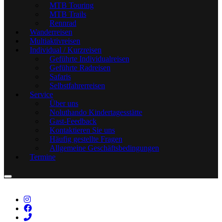
MTB Touring
MTB Trails
Rennrad
Wanderreisen
Multiaktivreisen
Individual / Kurzreisen
Geführte Individualreisen
Geführte Radreisen
Safaris
Selbstfahrerreisen
Service
Über uns
Noluthando Kindertagesstätte
Gast-Feedback
Kontaktieren Sie uns
Häufig gestellte Fragen
Allgemeine Geschäftsbedingungen
Termine