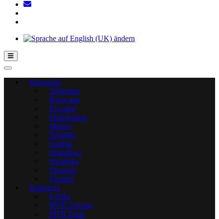
Hamburger Toggle-Menü
Reiseziele
Äthiopien
Botswana
Eswatini
Madagaskar
Malawi
Namibia
Sambia
Simbabwe
Südafrika
Tansania
Uganda
Radreisen
E-Bike
MTB Touring
MTB Trails