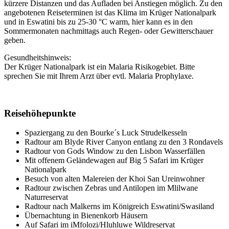
kürzere Distanzen und das Aufladen bei Anstiegen möglich. Zu den
angebotenen Reiseterminen ist das Klima im Krüger Nationalpark
und in Eswatini bis zu 25-30 °C warm, hier kann es in den
Sommermonaten nachmittags auch Regen- oder Gewitterschauer
geben.
Gesundheitshinweis:
Der Krüger Nationalpark ist ein Malaria Risikogebiet. Bitte
sprechen Sie mit Ihrem Arzt über evtl. Malaria Prophylaxe.
Reisehöhepunkte
Spaziergang zu den Bourke´s Luck Strudelkesseln
Radtour am Blyde River Canyon entlang zu den 3 Rondavels
Radtour von Gods Window zu den Lisbon Wasserfällen
Mit offenem Geländewagen auf Big 5 Safari im Krüger
Nationalpark
Besuch von alten Malereien der Khoi San Ureinwohner
Radtour zwischen Zebras und Antilopen im Mlilwane
Naturreservat
Radtour nach Malkerns im Königreich Eswatini/Swasiland
Übernachtung in Bienenkorb Häusern
Auf Safari im iMfolozi/Hluhluwe Wildreservat