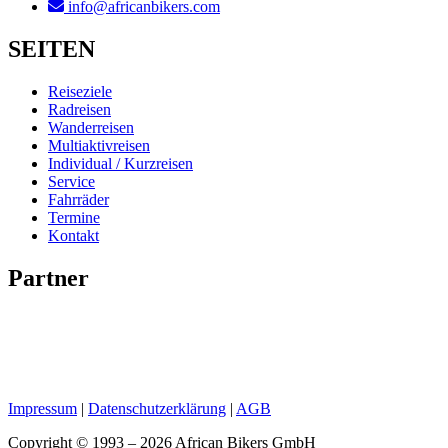
info@africanbikers.com
SEITEN
Reiseziele
Radreisen
Wanderreisen
Multiaktivreisen
Individual / Kurzreisen
Service
Fahrräder
Termine
Kontakt
Partner
Impressum
|
Datenschutzerklärung
|
AGB
Copyright © 1993 – 2026 African Bikers GmbH