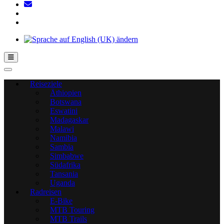
Hamburger Toggle-Menü
Reiseziele
Äthiopien
Botswana
Eswatini
Madagaskar
Malawi
Namibia
Sambia
Simbabwe
Südafrika
Tansania
Uganda
Radreisen
E-Bike
MTB Touring
MTB Trails