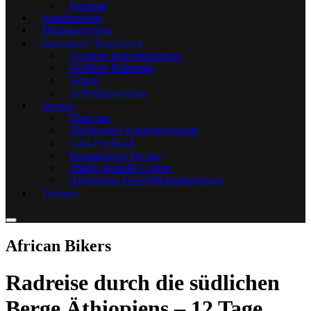
Rennrad
Wanderreisen
Multiaktivreisen
Individual / Kurzreisen
Geführte Individualreisen
Geführte Radreisen
Safaris
Selbstfahrerreisen
Service
Über uns
Noluthando Kindertagesstätte
Gast-Feedback
Kontaktieren Sie uns
Häufig gestellte Fragen
Allgemeine Geschäftsbedingungen
Termine
African Bikers
Radreise durch die südlichen
Berge Äthiopiens – 12 Tage