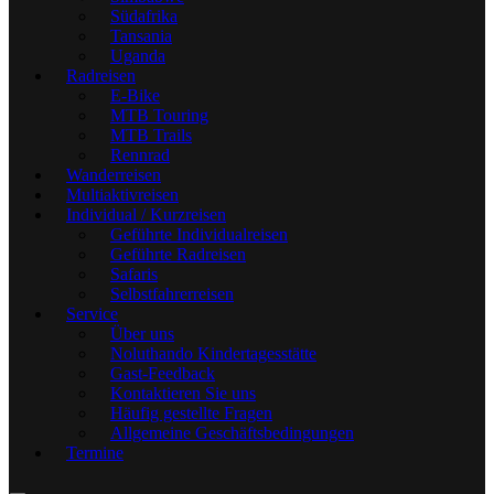
Südafrika
Tansania
Uganda
Radreisen
E-Bike
MTB Touring
MTB Trails
Rennrad
Wanderreisen
Multiaktivreisen
Individual / Kurzreisen
Geführte Individualreisen
Geführte Radreisen
Safaris
Selbstfahrerreisen
Service
Über uns
Noluthando Kindertagesstätte
Gast-Feedback
Kontaktieren Sie uns
Häufig gestellte Fragen
Allgemeine Geschäftsbedingungen
Termine