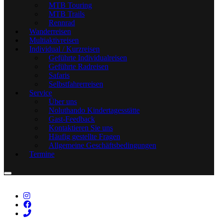
MTB Touring
MTB Trails
Rennrad
Wanderreisen
Multiaktivreisen
Individual / Kurzreisen
Geführte Individualreisen
Geführte Radreisen
Safaris
Selbstfahrerreisen
Service
Über uns
Noluthando Kindertagesstätte
Gast-Feedback
Kontaktieren Sie uns
Häufig gestellte Fragen
Allgemeine Geschäftsbedingungen
Termine