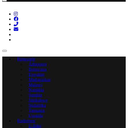
Reiseziele
Äthiopien
Botswana
Eswatini
Madagaskar
Malawi
Namibia
Sambia
Simbabwe
Südafrika
Tansania
Uganda
Radreisen
E-Bike