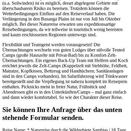
(u.a. Seilwinden) ist es möglich, derart abgelegene Gebiete mit
überschaubarem Risiko zu bereisen. Trotzdem können die
Wetterbedingungen Einfluss auf den Reiseverlauf haben. Die
Verlängerung in den Busanga Plains ist nur von Juli bis Oktober
möglich. Bei dieser Naturreise erwarten uns expeditionsartige
Reisebedingungen, da wir teilweise in touristisch wenig bereisten
und kaum erschlossenen Regionen unterwegs sind.
Flexibilität und Teamgeist werden vorausgesetzt! Die
Übernachtungen wechseln von guten Lodges über stilvolle Tented
Camps (große Hauszelte mit Privat-Bad) bis zu Komfort-Zelt-
Übernachtungen. Ein eigenes Back-Up Team mit Helfern und Koch
errichtet jeweils die Zelt-Camps (Kuppelzelt mit Stehhöhe, Feldbett,
Matratze, Kopfkissen, Bettzeug und Handtüchern; Sanitäranlagen
sind in den Camps vorhanden). Im Safarifahrzeug wird Trinkwasser
bereitgestellt und die Verpflegung ist nahezu komplett im Reisepreis
enthalten. Picknicks meist in freier Natur, Frühstück und
Abendessen gibt es in den Unterkünften/Camps – mal ganz einfach
und dann wieder komfortabel. So wie der Charakter dieser Reise.
Sie können Ihre Anfrage über das unten
stehende Formular senden.
Reise Name:
*
Naturreise durch die Wildgebiete Sambias | 18 Tage