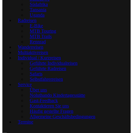
Südafrika
Tansania
Uganda
Radreisen
E-Bike
MTB Touring
MTB Trails
Rennrad
Wanderreisen
Multiaktivreisen
Individual / Kurzreisen
Geführte Individualreisen
Geführte Radreisen
Safaris
Selbstfahrerreisen
Service
Über uns
Noluthando Kindertagesstätte
Gast-Feedback
Kontaktieren Sie uns
Häufig gestellte Fragen
Allgemeine Geschäftsbedingungen
Termine