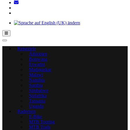
Hamburger Toggle-Menü
Reiseziele
Äthiopien
Botswana
Eswatini
Madagaskar
Malawi
Namibia
Sambia
Simbabwe
Südafrika
Tansania
Uganda
Radreisen
E-Bike
MTB Touring
MTB Trails