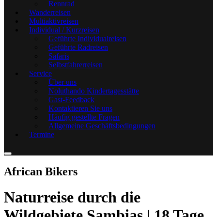
Rennrad
Wanderreisen
Multiaktivreisen
Individual / Kurzreisen
Geführte Individualreisen
Geführte Radreisen
Safaris
Selbstfahrerreisen
Service
Über uns
Noluthando Kindertagesstätte
Gast-Feedback
Kontaktieren Sie uns
Häufig gestellte Fragen
Allgemeine Geschäftsbedingungen
Termine
African Bikers
Naturreise durch die
Wildgebiete Sambias | 18 Tage