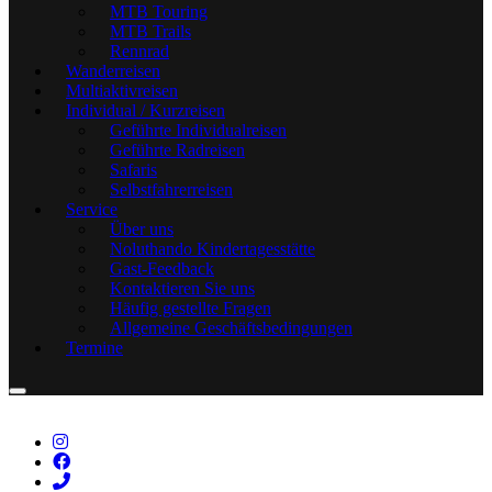
MTB Touring
MTB Trails
Rennrad
Wanderreisen
Multiaktivreisen
Individual / Kurzreisen
Geführte Individualreisen
Geführte Radreisen
Safaris
Selbstfahrerreisen
Service
Über uns
Noluthando Kindertagesstätte
Gast-Feedback
Kontaktieren Sie uns
Häufig gestellte Fragen
Allgemeine Geschäftsbedingungen
Termine