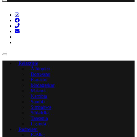
Reiseziele
Äthiopien
Botswana
Eswatini
Madagaskar
Malawi
Namibia
Sambia
Simbabwe
Südafrika
Tansania
Uganda
Radreisen
E-Bike