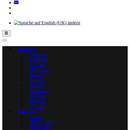
Hamburger Toggle-Menü
Reiseziele
Äthiopien
Botswana
Eswatini
Madagaskar
Malawi
Namibia
Sambia
Simbabwe
Südafrika
Tansania
Uganda
Radreisen
E-Bike
MTB Touring
MTB Trails