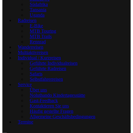
Südafrika
Tansania
Uganda
Radreisen
E-Bike
MTB Touring
MTB Trails
Rennrad
Wanderreisen
Multiaktivreisen
Individual / Kurzreisen
Geführte Individualreisen
Geführte Radreisen
Safaris
Selbstfahrerreisen
Service
Über uns
Noluthando Kindertagesstätte
Gast-Feedback
Kontaktieren Sie uns
Häufig gestellte Fragen
Allgemeine Geschäftsbedingungen
Termine