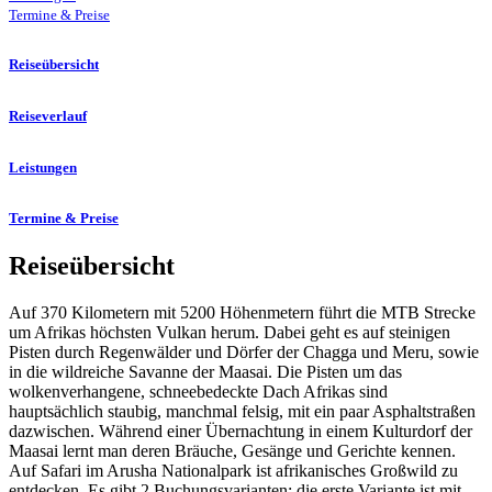
Termine & Preise
Reiseübersicht
Reiseverlauf
Leistungen
Termine & Preise
Reiseübersicht
Auf 370 Kilometern mit 5200 Höhenmetern führt die MTB Strecke
um Afrikas höchsten Vulkan herum. Dabei geht es auf steinigen
Pisten durch Regenwälder und Dörfer der Chagga und Meru, sowie
in die wildreiche Savanne der Maasai. Die Pisten um das
wolkenverhangene, schneebedeckte Dach Afrikas sind
hauptsächlich staubig, manchmal felsig, mit ein paar Asphaltstraßen
dazwischen. Während einer Übernachtung in einem Kulturdorf der
Maasai lernt man deren Bräuche, Gesänge und Gerichte kennen.
Auf Safari im Arusha Nationalpark ist afrikanisches Großwild zu
entdecken. Es gibt 2 Buchungsvarianten: die erste Variante ist mit