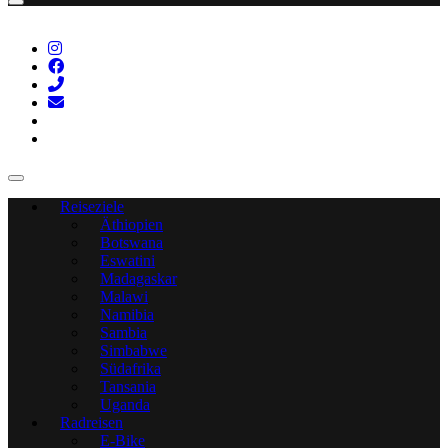
Reiseziele
Äthiopien
Botswana
Eswatini
Madagaskar
Malawi
Namibia
Sambia
Simbabwe
Südafrika
Tansania
Uganda
Radreisen
E-Bike