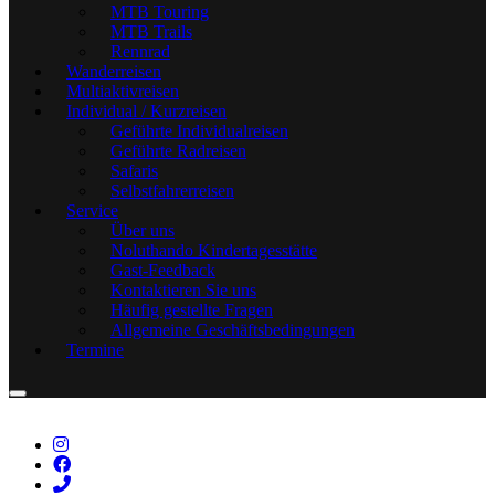
MTB Touring
MTB Trails
Rennrad
Wanderreisen
Multiaktivreisen
Individual / Kurzreisen
Geführte Individualreisen
Geführte Radreisen
Safaris
Selbstfahrerreisen
Service
Über uns
Noluthando Kindertagesstätte
Gast-Feedback
Kontaktieren Sie uns
Häufig gestellte Fragen
Allgemeine Geschäftsbedingungen
Termine