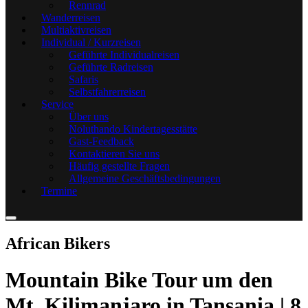
Rennrad
Wanderreisen
Multiaktivreisen
Individual / Kurzreisen
Geführte Individualreisen
Geführte Radreisen
Safaris
Selbstfahrerreisen
Service
Über uns
Noluthando Kindertagesstätte
Gast-Feedback
Kontaktieren Sie uns
Häufig gestellte Fragen
Allgemeine Geschäftsbedingungen
Termine
African Bikers
Mountain Bike Tour um den
Mt. Kilimanjaro in Tansania | 8