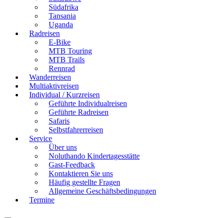
Südafrika
Tansania
Uganda
Radreisen
E-Bike
MTB Touring
MTB Trails
Rennrad
Wanderreisen
Multiaktivreisen
Individual / Kurzreisen
Geführte Individualreisen
Geführte Radreisen
Safaris
Selbstfahrerreisen
Service
Über uns
Noluthando Kindertagesstätte
Gast-Feedback
Kontaktieren Sie uns
Häufig gestellte Fragen
Allgemeine Geschäftsbedingungen
Termine