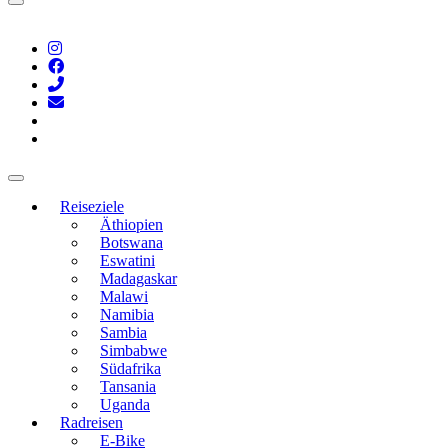
Reiseziele
Äthiopien
Botswana
Eswatini
Madagaskar
Malawi
Namibia
Sambia
Simbabwe
Südafrika
Tansania
Uganda
Radreisen
E-Bike