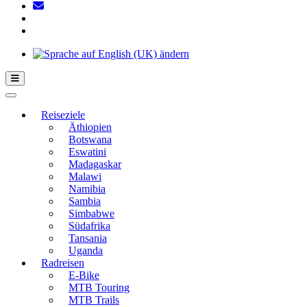
Hamburger Toggle-Menü
Reiseziele
Äthiopien
Botswana
Eswatini
Madagaskar
Malawi
Namibia
Sambia
Simbabwe
Südafrika
Tansania
Uganda
Radreisen
E-Bike
MTB Touring
MTB Trails