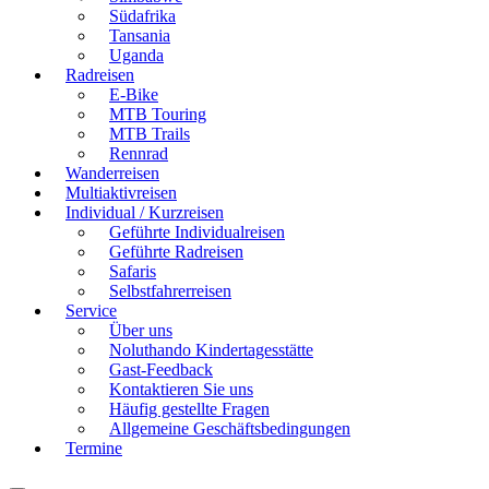
Südafrika
Tansania
Uganda
Radreisen
E-Bike
MTB Touring
MTB Trails
Rennrad
Wanderreisen
Multiaktivreisen
Individual / Kurzreisen
Geführte Individualreisen
Geführte Radreisen
Safaris
Selbstfahrerreisen
Service
Über uns
Noluthando Kindertagesstätte
Gast-Feedback
Kontaktieren Sie uns
Häufig gestellte Fragen
Allgemeine Geschäftsbedingungen
Termine