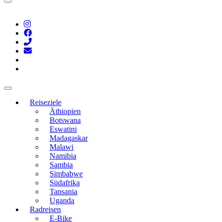
Reiseziele
Äthiopien
Botswana
Eswatini
Madagaskar
Malawi
Namibia
Sambia
Simbabwe
Südafrika
Tansania
Uganda
Radreisen
E-Bike