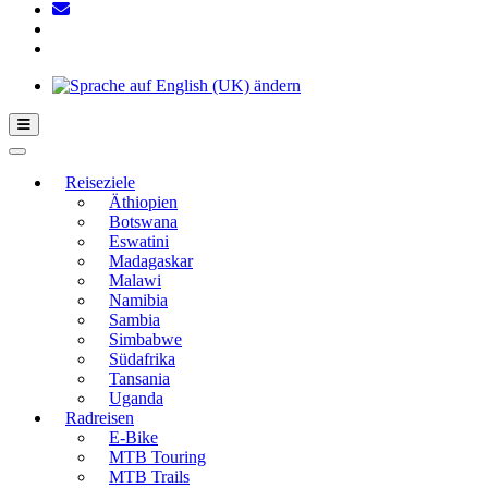
Hamburger Toggle-Menü
Reiseziele
Äthiopien
Botswana
Eswatini
Madagaskar
Malawi
Namibia
Sambia
Simbabwe
Südafrika
Tansania
Uganda
Radreisen
E-Bike
MTB Touring
MTB Trails