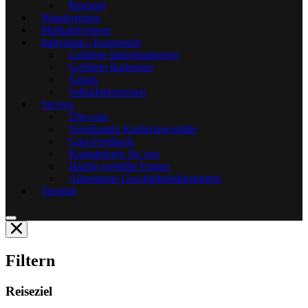
Rennrad
Wanderreisen
Multiaktivreisen
Individual / Kurzreisen
Geführte Individualreisen
Geführte Radreisen
Safaris
Selbstfahrerreisen
Service
Über uns
Noluthando Kindertagesstätte
Gast-Feedback
Kontaktieren Sie uns
Häufig gestellte Fragen
Allgemeine Geschäftsbedingungen
Termine
Filtern
Reiseziel