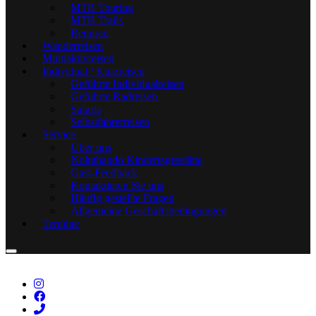
MTB Touring
MTB Trails
Rennrad
Wanderreisen
Multiaktivreisen
Individual / Kurzreisen
Geführte Individualreisen
Geführte Radreisen
Safaris
Selbstfahrerreisen
Service
Über uns
Noluthando Kindertagesstätte
Gast-Feedback
Kontaktieren Sie uns
Häufig gestellte Fragen
Allgemeine Geschäftsbedingungen
Termine