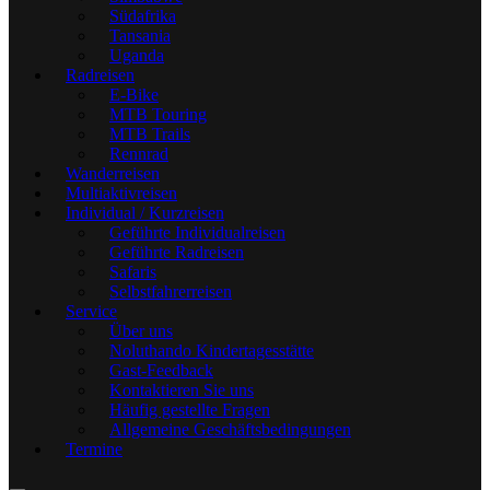
Südafrika
Tansania
Uganda
Radreisen
E-Bike
MTB Touring
MTB Trails
Rennrad
Wanderreisen
Multiaktivreisen
Individual / Kurzreisen
Geführte Individualreisen
Geführte Radreisen
Safaris
Selbstfahrerreisen
Service
Über uns
Noluthando Kindertagesstätte
Gast-Feedback
Kontaktieren Sie uns
Häufig gestellte Fragen
Allgemeine Geschäftsbedingungen
Termine