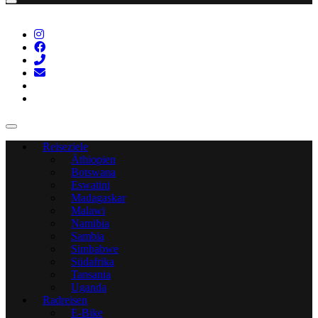
Reiseziele
Äthiopien
Botswana
Eswatini
Madagaskar
Malawi
Namibia
Sambia
Simbabwe
Südafrika
Tansania
Uganda
Radreisen
E-Bike