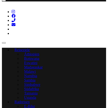
Reiseziele
Äthiopien
Botswana
Eswatini
Madagaskar
Malawi
Namibia
Sambia
Simbabwe
Südafrika
Tansania
Uganda
Radreisen
E-Bike