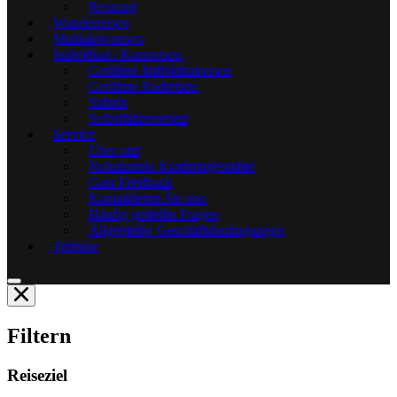
Rennrad
Wanderreisen
Multiaktivreisen
Individual / Kurzreisen
Geführte Individualreisen
Geführte Radreisen
Safaris
Selbstfahrerreisen
Service
Über uns
Noluthando Kindertagesstätte
Gast-Feedback
Kontaktieren Sie uns
Häufig gestellte Fragen
Allgemeine Geschäftsbedingungen
Termine
Filtern
Reiseziel