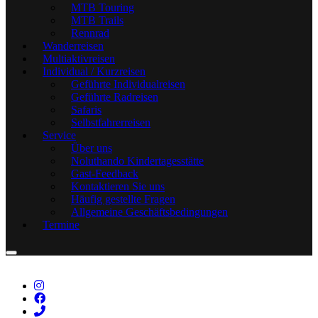
MTB Touring
MTB Trails
Rennrad
Wanderreisen
Multiaktivreisen
Individual / Kurzreisen
Geführte Individualreisen
Geführte Radreisen
Safaris
Selbstfahrerreisen
Service
Über uns
Noluthando Kindertagesstätte
Gast-Feedback
Kontaktieren Sie uns
Häufig gestellte Fragen
Allgemeine Geschäftsbedingungen
Termine