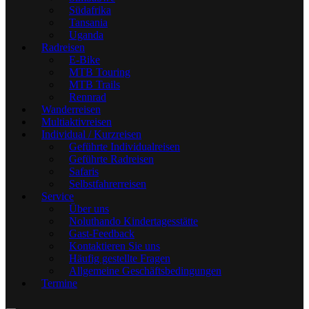
Südafrika
Tansania
Uganda
Radreisen
E-Bike
MTB Touring
MTB Trails
Rennrad
Wanderreisen
Multiaktivreisen
Individual / Kurzreisen
Geführte Individualreisen
Geführte Radreisen
Safaris
Selbstfahrerreisen
Service
Über uns
Noluthando Kindertagesstätte
Gast-Feedback
Kontaktieren Sie uns
Häufig gestellte Fragen
Allgemeine Geschäftsbedingungen
Termine