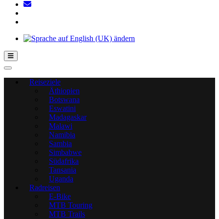
Hamburger Toggle-Menü
Reiseziele
Äthiopien
Botswana
Eswatini
Madagaskar
Malawi
Namibia
Sambia
Simbabwe
Südafrika
Tansania
Uganda
Radreisen
E-Bike
MTB Touring
MTB Trails