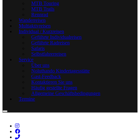
MTB Touring
MTB Trails
Rennrad
Wanderreisen
Multiaktivreisen
Individual / Kurzreisen
Geführte Individualreisen
Geführte Radreisen
Safaris
Selbstfahrerreisen
Service
Über uns
Noluthando Kindertagesstätte
Gast-Feedback
Kontaktieren Sie uns
Häufig gestellte Fragen
Allgemeine Geschäftsbedingungen
Termine