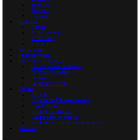
Südafrika
Tansania
Uganda
Radreisen
E-Bike
MTB Touring
MTB Trails
Rennrad
Wanderreisen
Multiaktivreisen
Individual / Kurzreisen
Geführte Individualreisen
Geführte Radreisen
Safaris
Selbstfahrerreisen
Service
Über uns
Noluthando Kindertagesstätte
Gast-Feedback
Kontaktieren Sie uns
Häufig gestellte Fragen
Allgemeine Geschäftsbedingungen
Termine