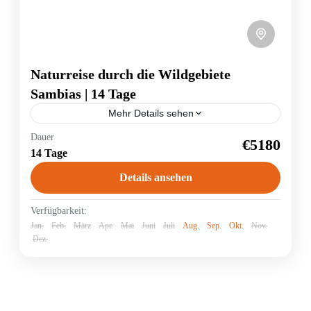
Naturreise durch die Wildgebiete
Sambias | 14 Tage
Mehr Details sehen
Sambia verfügt über riesige Wildnisgebiete im Süden
Dauer
€5180
des afrikanischen Kontinents. Noch sind die
14 Tage
Nationalparks und Schutzgebiete von relativ wenigen
Touristen bereist und für jeden Wildnisfreund...
Details ansehen
Sambia
Verfügbarkeit:
Jan.
Feb.
März
Apr.
Mai
Juni
Juli
Aug.
Sep.
Okt.
Nov.
Dez.