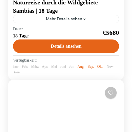
Naturreise durch die Wildgebiete
Sambias | 18 Tage
Mehr Details sehen
Dauer
Trip Info
€5680
18 Tage
Sambia verfügt über riesige Wildnisgebiete im Süden
des afrikanischen Kontinents. Noch sind die
Details ansehen
Nationalparks und Schutzgebiete von relativ wenigen
Touristen bereist und für jeden Wildnisfreund...
Sambia
Verfügbarkeit:
Jan.
Feb.
März
Apr.
Mai
Juni
Juli
Aug.
Sep.
Okt.
Nov.
Dez.