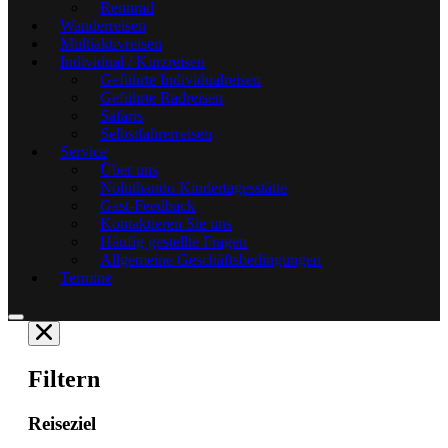
Rennrad
Wanderreisen
Multiaktivreisen
Individual / Kurzreisen
Geführte Individualreisen
Geführte Radreisen
Safaris
Selbstfahrerreisen
Service
Über uns
Noluthando Kindertagesstätte
Gast-Feedback
Kontaktieren Sie uns
Häufig gestellte Fragen
Allgemeine Geschäftsbedingungen
Termine
Filtern
Reiseziel