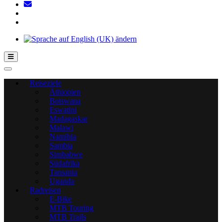
Hamburger Toggle-Menü
Reiseziele
Äthiopien
Botswana
Eswatini
Madagaskar
Malawi
Namibia
Sambia
Simbabwe
Südafrika
Tansania
Uganda
Radreisen
E-Bike
MTB Touring
MTB Trails