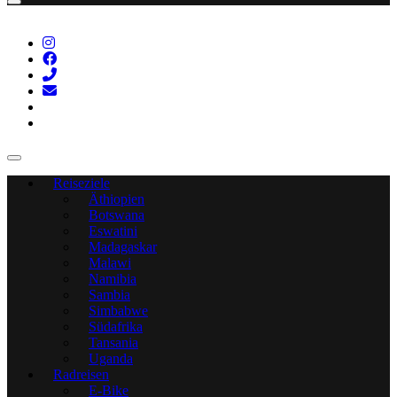
Reiseziele
Äthiopien
Botswana
Eswatini
Madagaskar
Malawi
Namibia
Sambia
Simbabwe
Südafrika
Tansania
Uganda
Radreisen
E-Bike