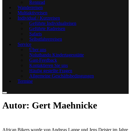
Rennrad
Wanderreisen
Multiaktivreisen
Individual / Kurzreisen
Geführte Individualreisen
Geführte Radreisen
Safaris
Selbstfahrerreisen
Service
Über uns
Noluthando Kindertagesstätte
Gast-Feedback
Kontaktieren Sie uns
Häufig gestellte Fragen
Allgemeine Geschäftsbedingungen
Termine
Autor:
Gert Maehnicke
African Bikers wurde von Andreas Lappe und Jens Deister im Jahre