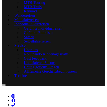
MTB Touring
MTB Trails
Rennrad
Wanderreisen
Multiaktivreisen
Individual / Kurzreisen
Geführte Individualreisen
Geführte Radreisen
Safaris
Selbstfahrerreisen
Service
Über uns
Noluthando Kindertagesstätte
Gast-Feedback
Kontaktieren Sie uns
Häufig gestellte Fragen
Allgemeine Geschäftsbedingungen
Termine