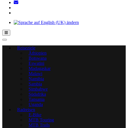
Hamburger Toggle-Menü
Reiseziele
Äthiopien
Botswana
Eswatini
Madagaskar
Malawi
Namibia
Sambia
Simbabwe
Südafrika
Tansania
Uganda
Radreisen
E-Bike
MTB Touring
MTB Trails