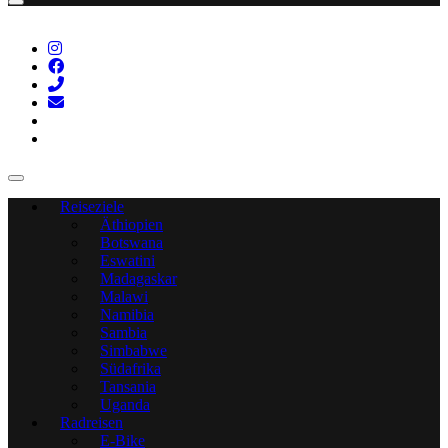
Reiseziele
Äthiopien
Botswana
Eswatini
Madagaskar
Malawi
Namibia
Sambia
Simbabwe
Südafrika
Tansania
Uganda
Radreisen
E-Bike