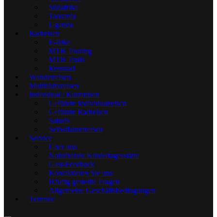
Südafrika
Tansania
Uganda
Radreisen
E-Bike
MTB Touring
MTB Trails
Rennrad
Wanderreisen
Multiaktivreisen
Individual / Kurzreisen
Geführte Individualreisen
Geführte Radreisen
Safaris
Selbstfahrerreisen
Service
Über uns
Noluthando Kindertagesstätte
Gast-Feedback
Kontaktieren Sie uns
Häufig gestellte Fragen
Allgemeine Geschäftsbedingungen
Termine